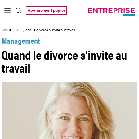
Saut au contenu principal
Abonnement papier
Quand le divorce s’invite au travail
Accueil
Quand le divorce s’invite au travail
Management
Quand le divorce s’invite au
travail