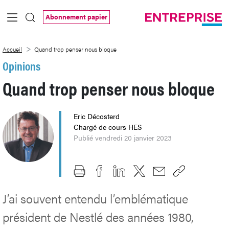
Saut au contenu principal
Abonnement papier
Quand trop penser nous bloque
Accueil
Quand trop penser nous bloque
Opinions
Quand trop penser nous bloque
Eric Décosterd
Chargé de cours HES
Publié vendredi 20 janvier 2023
J’ai souvent entendu l’emblématique
président de Nestlé des années 1980,