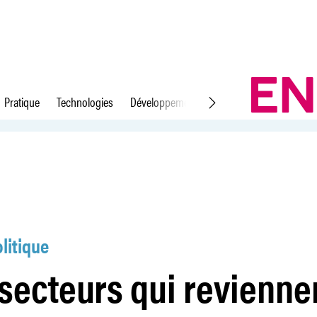
Pratique
Technologies
Développement durable
Droit du travail
de loin
litique
secteurs qui revienne