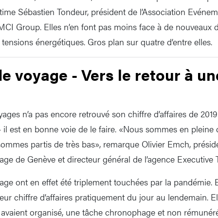
 estime Sébastien Tondeur, président de l’Association Evén
I Group. Elles n’en font pas moins face à de nouveaux défi
tensions énergétiques. Gros plan sur quatre d’entre elles.
e voyage - Vers le retour à un
yages n’a pas encore retrouvé son chiffre d’affaires de 201
 il est en bonne voie de le faire. «Nous sommes en pleine c
 sommes partis de très bas», remarque Olivier Emch, prés
ge de Genève et directeur général de l’agence Executive T
ge ont en effet été triplement touchées par la pandémie. E
leur chiffre d’affaires pratiquement du jour au lendemain. El
s avaient organisé, une tâche chronophage et non rémunéré