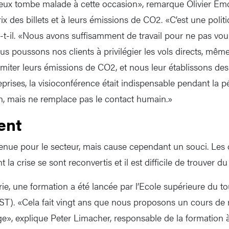
d’eux tombe malade à cette occasion», remarque Olivier Emc
rix des billets et à leurs émissions de CO2. «C’est une poli
-t-il. «Nous avons suffisamment de travail pour ne pas vou
us poussons nos clients à privilégier les vols directs, même
limiter leurs émissions de CO2, et nous leur établissons des
eprises, la visioconférence était indispensable pendant la 
on, mais ne remplace pas le contact humain.»
ent
venue pour le secteur, mais cause cependant un souci. Les 
 la crise se sont reconvertis et il est difficile de trouver du
rie, une formation a été lancée par l’Ecole supérieure du t
(IST). «Cela fait vingt ans que nous proposons un cours de
e», explique Peter Limacher, responsable de la formation à