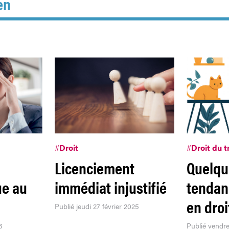
en
#
Droit
#
Droit du t
Licenciement
Quelqu
ue au
immédiat injustifié
tendan
en droi
Publié jeudi 27 février 2025
6
Publié vendre