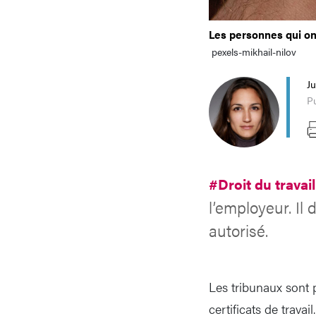
Les personnes qui ont
pexels-mikhail-nilov
Ju
Pu
#Droit du travai
l’employeur. Il
autorisé.
Les tribunaux sont p
certificats de travai