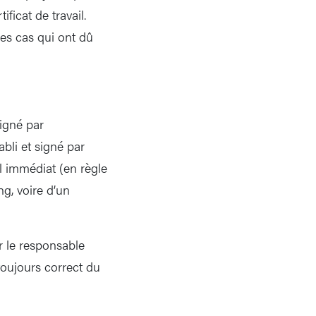
ficat de travail.
ues cas qui ont dû
signé par
tabli et signé par
l immédiat (en règle
g, voire d’un
r le responsable
 toujours correct du