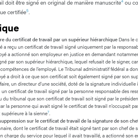
4
vail doit être signé en original de manière manuscrite
ou co
5
ue certifiée
.
tique
ure du certificat de travail par un supérieur hiérarchique
Dans le c
yé a reçu un certificat de travail signé uniquement par la responsa
oyé a actionné son employeur en justice en demandant notamment
né par son supérieur hiérarchique, lequel refusait de le signer, car
 compétences de l’employé. Le Tribunal administratif fédéral a do
oyé a droit à ce que son certificat soit également signé par son su
aire, un directeur d’une société, doté de la signature individuelle 
un certificat de travail signé par la personne responsable des re
 du tribunal que son certificat de travail soit signé par le préside
ar la personne qui avait signé le certificat de travail n’occupait p
7
supérieure à la sienne
.
suppression sur le certificat de travail de la signature de son che
aire, dont le certificat de travail était signé tant par son chef de 
en charge du service pour lequel il avait travaillé, a actionné son e