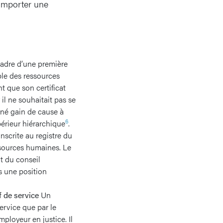
mporter une
adre d’une première
ble des ressources
 que son certificat
 il ne souhaitait pas se
nné gain de cause à
6
périeur hiérarchique
.
inscrite au registre du
ssources humaines. Le
nt du conseil
as une position
f de service
Un
service que par le
mployeur en justice. Il