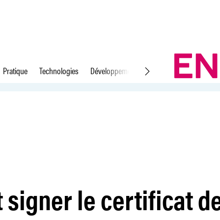
Pratique
Technologies
Développement durable
Droit du travail
ravail?
 signer le certificat d