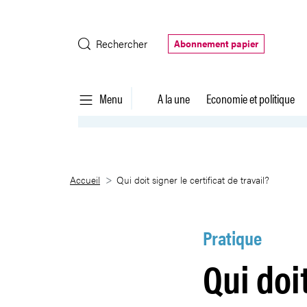
Saut au contenu principal
Rechercher
Abonnement papier
Menu
A la une
Economie et politique
Qui doit signer le certificat de t
Accueil
Qui doit signer le certificat de travail?
Pratique
Qui doit