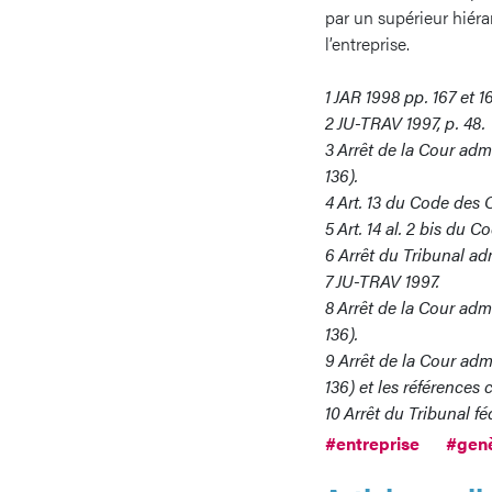
par un supérieur hiéra
l’entreprise.
1
JAR 1998 pp. 167 et 1
2
JU-TRAV 1997, p. 48.
3
Arrêt de la Cour adm
136).
4
Art. 13 du Code des 
5
Art. 14 al. 2 bis du 
6
Arrêt du Tribunal ad
7
JU-TRAV 1997.
8
Arrêt de la Cour adm
136).
9
Arrêt de la Cour adm
136) et les références c
10
Arrêt du Tribunal fé
#entreprise
#gen