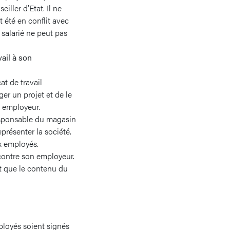
iller d’Etat. Il ne
t été en conflit avec
salarié ne peut pas
vail à son
t de travail
er un projet et de le
n employeur.
responsable du magasin
eprésenter la société.
x employés.
 contre son employeur.
nt que le contenu du
mployés soient signés