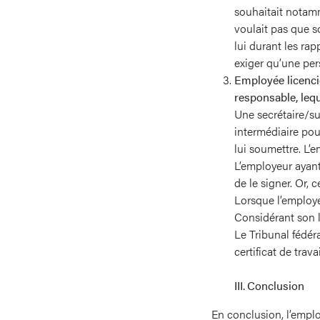
souhaitait notamme
voulait pas que so
lui durant les rap
exiger qu’une per
Employée licencié
responsable, lequ
Une secrétaire/su
intermédiaire pou
lui soumettre. L’e
L’employeur ayant
de le signer. Or, 
Lorsque l’employe
Considérant son l
Le Tribunal fédér
certificat de trav
III. Conclusion
En conclusion, l’employ