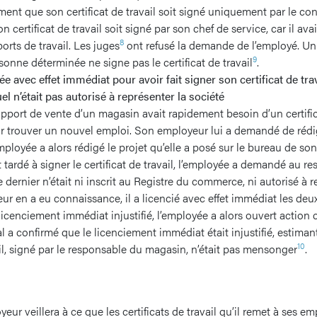
nt que son certificat de travail soit signé uniquement par le conse
n certificat de travail soit signé par son chef de service, car il avai
8
ports de travail. Les juges
ont refusé la demande de l’employé. Un 
9
sonne déterminée ne signe pas le certificat de travail
.
e avec effet immédiat pour avoir fait signer son certificat de tra
el n’était pas autorisé à représenter la société
pport de vente d’un magasin avait rapidement besoin d’un certifica
r trouver un nouvel emploi. Son employeur lui a demandé de rédig
mployée a alors rédigé le projet qu’elle a posé sur le bureau de so
 tardé à signer le certificat de travail, l’employée a demandé au 
ce dernier n’était ni inscrit au Registre du commerce, ni autorisé à r
ur en a eu connaissance, il a licencié avec effet immédiat les deu
icenciement immédiat injustifié, l’employée a alors ouvert action
al a confirmé que le licenciement immédiat était injustifié, estima
10
ail, signé par le responsable du magasin, n’était pas mensonger
.
eur veillera à ce que les certificats de travail qu’il remet à ses e