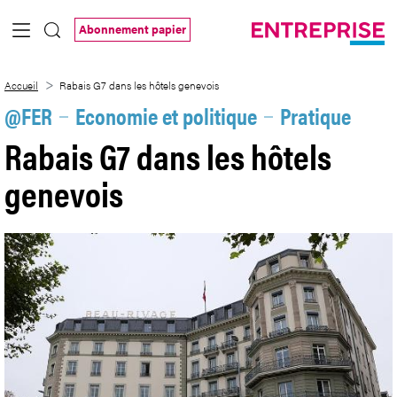
Saut au contenu principal
Abonnement papier
Rabais G7 dans les hôtels genevois
Accueil
Rabais G7 dans les hôtels genevois
@FER
Economie et politique
Pratique
Rabais G7 dans les hôtels
genevois