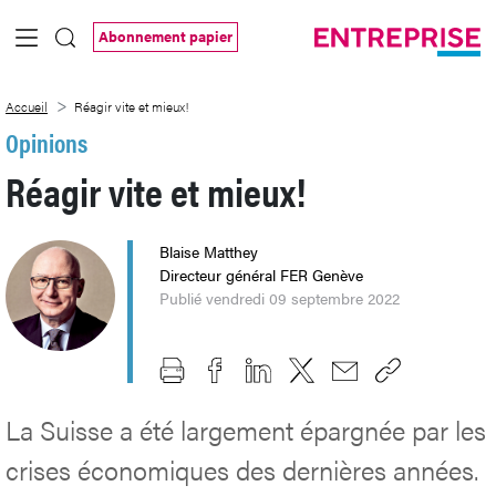
Saut au contenu principal
Abonnement papier
Réagir vite et mieux!
Accueil
Réagir vite et mieux!
Opinions
Réagir vite et mieux!
Blaise Matthey
Directeur général FER Genève
Publié vendredi 09 septembre 2022
La Suisse a été largement épargnée par les
crises économiques des dernières années.