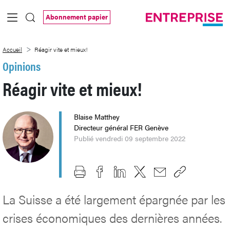
Saut au contenu principal
Abonnement papier
Réagir vite et mieux!
Accueil
Réagir vite et mieux!
Opinions
Réagir vite et mieux!
Blaise Matthey
Directeur général FER Genève
Publié vendredi 09 septembre 2022
La Suisse a été largement épargnée par les
crises économiques des dernières années.