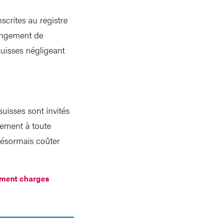
scrites au registre
hangement de
uisses négligeant
uisses sont invités
idement à toute
désormais coûter
ment charges