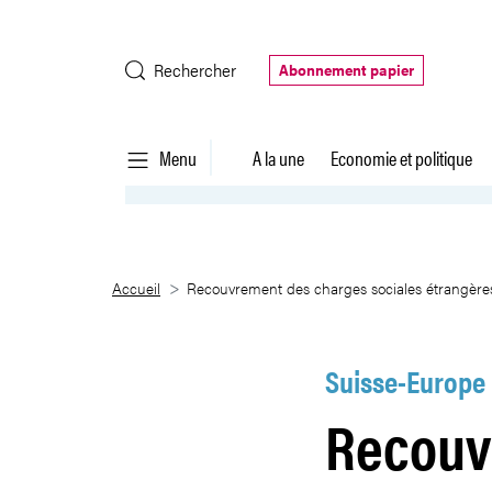
Saut au contenu principal
Rechercher
Abonnement papier
Menu
A la une
Economie et politique
Recouvrement des charges socia
Accueil
Recouvrement des charges sociales étrangères
Suisse-Europe
Recouv