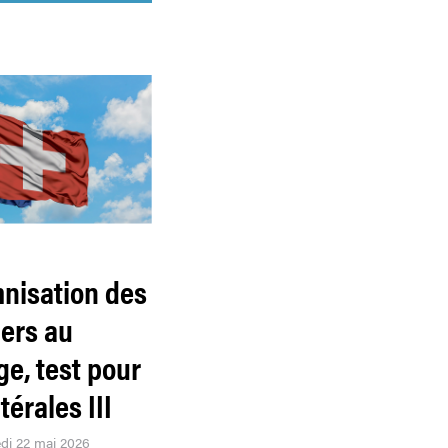
mnisation des
iers au
e, test pour
térales III
edi 22 mai 2026