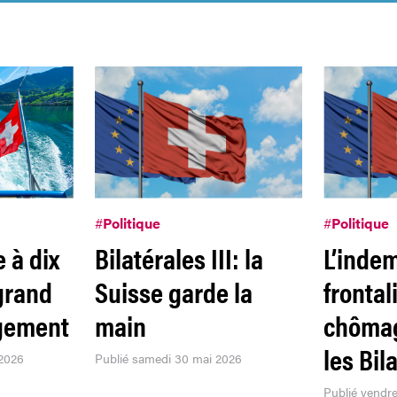
#
Politique
#
Politique
 à dix
Bilatérales III: la
L’inde
 grand
Suisse garde la
frontal
agement
main
chômag
les Bila
 2026
Publié samedi 30 mai 2026
Publié vendr