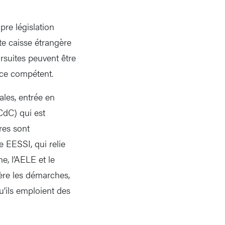
pre législation
tte caisse étrangère
rsuites peuvent être
ice compétent.
ales, entrée en
CdC) qui est
res sont
 EESSI, qui relie
e, l’AELE et le
ère les démarches,
u’ils emploient des