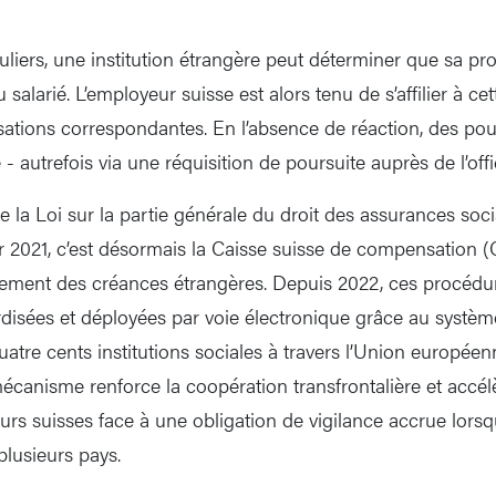
liers, une institution étrangère peut déterminer que sa pro
 salarié. L’employeur suisse est alors tenu de s’affilier à ce
isations correspondantes. En l’absence de réaction, des pou
 autrefois via une réquisition de poursuite auprès de l’off
 la Loi sur la partie générale du droit des assurances soci
er 2021, c’est désormais la Caisse suisse de compensation (
ement des créances étrangères. Depuis 2022, ces procédu
disées et déployées par voie électronique grâce au système
quatre cents institutions sociales à travers l’Union européenn
anisme renforce la coopération transfrontalière et accél
urs suisses face à une obligation de vigilance accrue lorsq
 plusieurs pays.