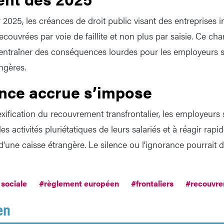
r 2025, les créances de droit public visant des entreprises in
ouvrées par voie de faillite et non plus par saisie. Ce c
entraîner des conséquences lourdes pour les employeurs s
ngères.
ance accrue s’impose
ification du recouvrement transfrontalier, les employeurs s
les activités pluriétatiques de leurs salariés et à réagir rap
ne caisse étrangère. Le silence ou l’ignorance pourrait 
 sociale
#règlement européen
#frontaliers
#recouvre
en