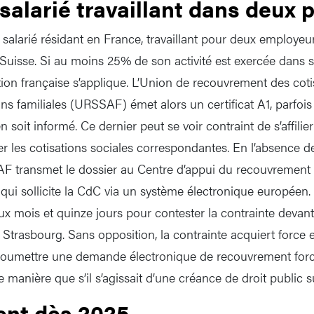
salarié travaillant dans deux 
salarié résidant en France, travaillant pour deux employeurs
n Suisse. Si au moins 25% de son activité est exercée dans 
ation française s’applique. L’Union de recouvrement des coti
ions familiales (URSSAF) émet alors un certificat A1, parfoi
 soit informé. Ce dernier peut se voir contraint de s’affilier
er les cotisations sociales correspondantes. En l’absence d
AF transmet le dossier au Centre d’appui du recouvrement
 qui sollicite la CdC via un système électronique européen.
ux mois et quinze jours pour contester la contrainte devant
à Strasbourg. Sans opposition, la contrainte acquiert force 
oumettre une demande électronique de recouvrement forcé
manière que s’il s’agissait d’une créance de droit public s
nt dès 2025