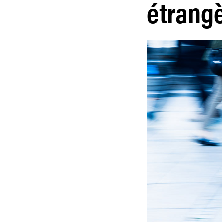
étrangè