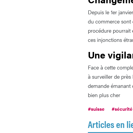
Depuis le 1er janvie
du commerce sont ec
procédure pourrait 
ces injonctions étra
Une vigil
Face à cette complex
à surveiller de près 
demande émanant d’u
bien plus cher
#suisse
#sécurité
Articles en li