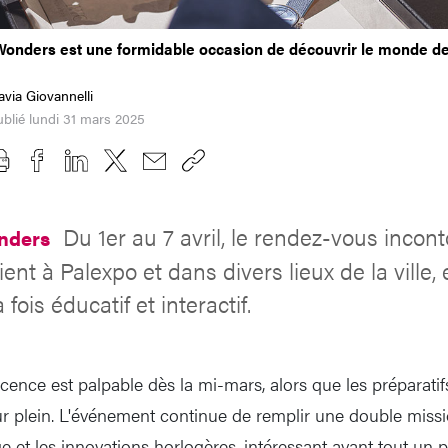
onders est une formidable occasion de découvrir le monde de 
avia Giovannelli
blié lundi 31 mars 2025
Du 1er au 7 avril, le rendez-vous incon
nders
tient à Palexpo et dans divers lieux de la ville,
ois éducatif et interactif.
escence est palpable dès la mi-mars, alors que les préparat
r plein. L'événement continue de remplir une double missio
ge et les innovations horlogères, intéressant avant tout un p