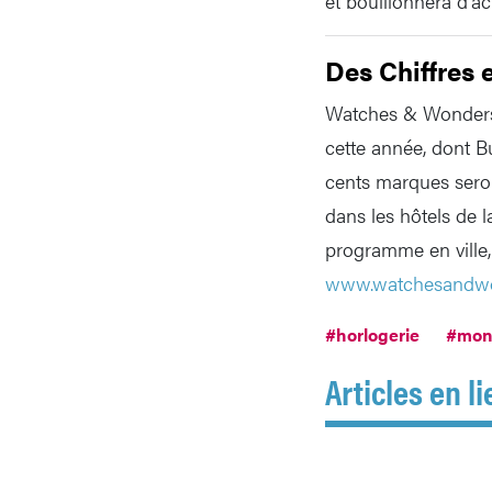
et bouillonnera d'act
Des Chiffres e
Watches & Wonders 
cette année, dont B
cents marques sero
dans les hôtels de l
programme en ville
www.watchesandwon
#horlogerie
#mon
Articles en li