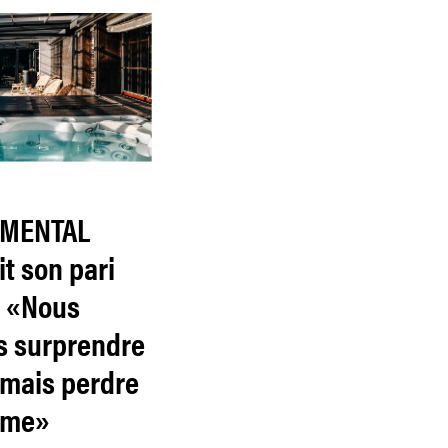
IMENTAL
t son pari
: «Nous
s surprendre
amais perdre
âme»