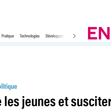
Pratique
Technologies
Développement durable
Droit du travail
es vocations
litique
 les jeunes et suscite