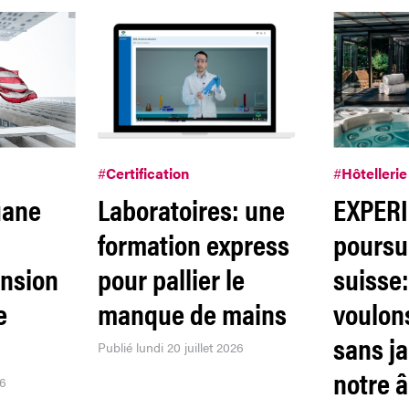
#
Certification
#
Hôtellerie
uane
Laboratoires: une
EXPER
formation express
poursui
ension
pour pallier le
suisse
e
manque de mains
voulon
sans j
Publié lundi 20 juillet 2026
notre 
26