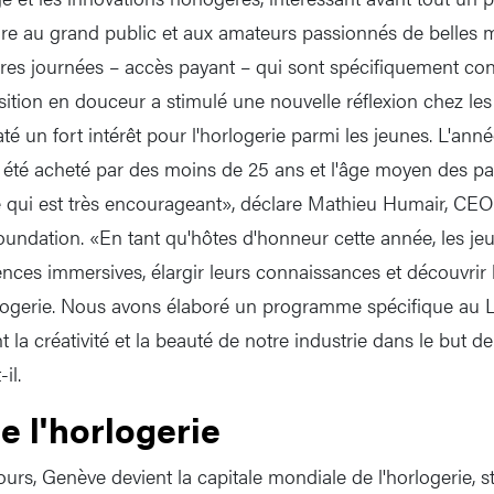
ure au grand public et aux amateurs passionnés de belles m
ières journées – accès payant – qui sont spécifiquement co
nsition en douceur a stimulé une nouvelle réflexion chez les
 un fort intérêt pour l'horlogerie parmi les jeunes. L'anné
a été acheté par des moins de 25 ans et l'âge moyen des par
e qui est très encourageant», déclare Mathieu Humair, CE
ndation. «En tant qu'hôtes d'honneur cette année, les je
nces immersives, élargir leurs connaissances et découvrir l
orlogerie. Nous avons élaboré un programme spécifique au L
 la créativité et la beauté de notre industrie dans le but de
il.
e l'horlogerie
urs, Genève devient la capitale mondiale de l'horlogerie, s