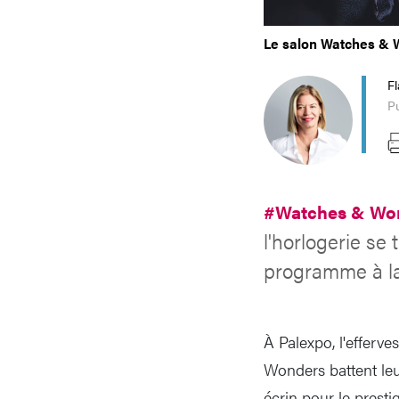
Le salon Watches & W
Fl
Pu
#Watches & Wo
l'horlogerie se 
programme à la f
À Palexpo, l'efferv
Wonders battent leu
écrin pour le presti