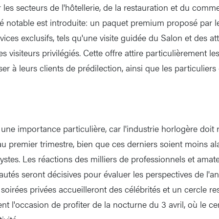
r les secteurs de l'hôtellerie, de la restauration et du comme
 notable est introduite: un paquet premium proposé par le
rvices exclusifs, tels qu'une visite guidée du Salon et des at
s visiteurs privilégiés. Cette offre attire particulièrement le
er à leurs clients de prédilection, ainsi que les particulier
 une importance particulière, car l'industrie horlogère doit r
 au premier trimestre, bien que ces derniers soient moins a
lystes. Les réactions des milliers de professionnels et ama
autés seront décisives pour évaluer les perspectives de l
soirées privées accueilleront des célébrités et un cercle rest
t l'occasion de profiter de la nocturne du 3 avril, où le ce