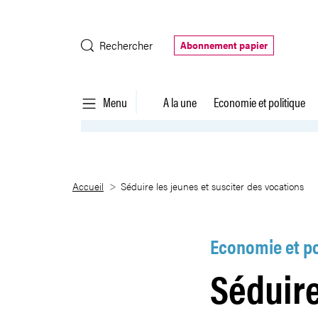
Saut au contenu principal
Rechercher
Abonnement papier
Menu
A la une
Economie et politique
Séduire les jeunes et susciter d
Accueil
Séduire les jeunes et susciter des vocations
Economie et po
Séduire