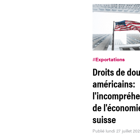
#
Exportations
Droits de do
américains:
l'incompréh
de l'économi
suisse
Publié lundi 27 juillet 20