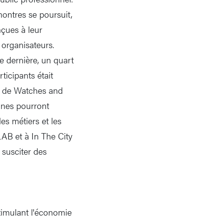
ontres se poursuit,
nçues à leur
 organisateurs.
e dernière, un quart
ticipants était
O de Watches and
unes pourront
es métiers et les
AB et à In The City
 susciter des
timulant l'économie