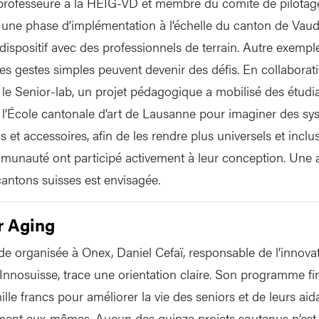
professeure à la HEIG-VD et membre du comité de pilotage
une phase d’implémentation à l’échelle du canton de Vaud te
u dispositif avec des professionnels de terrain. Autre exempl
 des gestes simples peuvent devenir des défis. En collabora
le Senior-lab, un projet pédagogique a mobilisé des étudi
e l’École cantonale d’art de Lausanne pour imaginer des sy
 et accessoires, afin de les rendre plus universels et inclus
unauté ont participé activement à leur conception. Une 
cantons suisses est envisagée.
r Aging
de organisée à Onex, Daniel Cefaï, responsable de l’innova
Innosuisse, trace une orientation claire. Son programme fi
ille francs pour améliorer la vie des seniors et de leurs aid
riment eux-mêmes. Aucun des quinze projets soutenus n’es