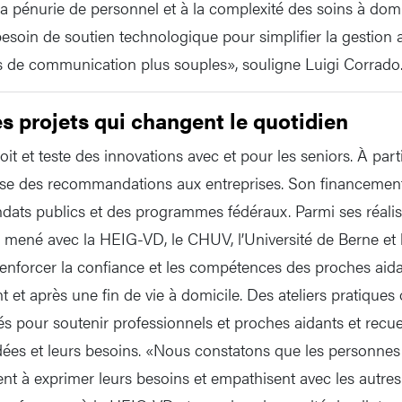
 la pénurie de personnel et à la complexité des soins à dom
esoin de soutien technologique pour simplifier la gestion a
ils de communication plus souples», souligne Luigi Corrado
es projets qui changent le quotidien
t et teste des innovations avec et pour les seniors. À parti
ose des recommandations aux entreprises. Son financemen
dats publics et des programmes fédéraux. Parmi ses réalisa
ené avec la HEIG-VD, le CHUV, l’Université de Berne et l
à renforcer la confiance et les compétences des proches aid
t et après une fin de vie à domicile. Des ateliers pratiques 
s pour soutenir professionnels et proches aidants et recueil
idées et leurs besoins. «Nous constatons que les personne
nt à exprimer leurs besoins et empathisent avec les autres