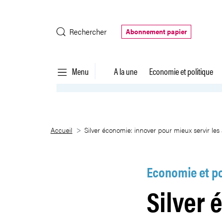
Saut au contenu principal
Rechercher
Abonnement papier
Menu
A la une
Economie et politique
Silver économie: innover pour m
Accueil
Silver économie: innover pour mieux servir les
Economie et po
Silver 