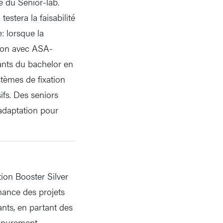
 du Senior-lab.
stera la faisabilité
e: lorsque la
tion avec ASA-
ants du bachelor en
stèmes de fixation
ifs. Des seniors
adaptation pour
tion Booster Silver
nance des projets
ants, en partant des
t purement