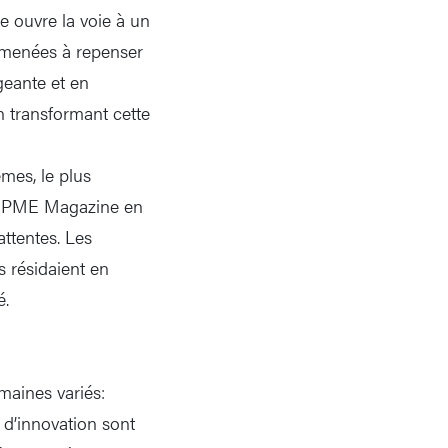
e ouvre la voie à un
 amenées à repenser
geante et en
n transformant cette
mes, le plus
ns PME Magazine en
ttentes. Les
s résidaient en
é.
maines variés:
 d’innovation sont