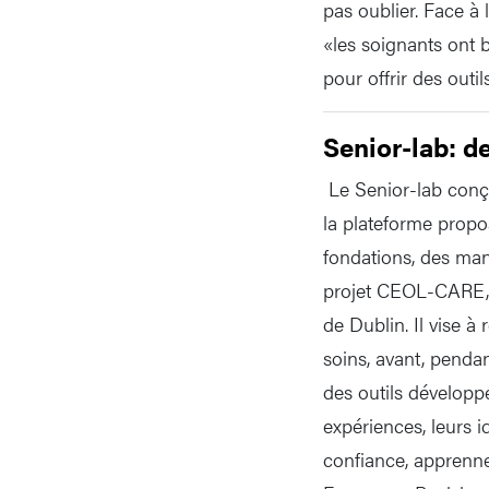
pas oublier. Face à
«les soignants ont b
pour offrir des out
Senior-lab: d
Le Senior-lab conçoi
la plateforme prop
fondations, des man
projet CEOL-CARE, m
de Dublin. Il vise 
soins, avant, pendan
des outils développé
expériences, leurs 
confiance, apprenne