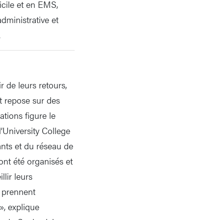
icile et en EMS,
dministrative et
.
r de leurs retours,
t repose sur des
tions figure le
’University College
ants et du réseau de
ont été organisés et
lir leurs
s prennent
», explique