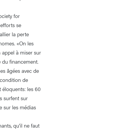
ciety for
efforts se
lier la perte
onomes. «On les
n appel à miser sur
ue du financement.
nes âgées avec de
a condition de
ont éloquents: les 60
s surfent sur
he sur les médias
ants, qu’il ne faut