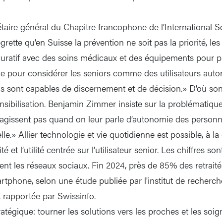
taire général du Chapitre francophone de l’International So
ette qu’en Suisse la prévention ne soit pas la priorité, les 
curatif avec des soins médicaux et des équipements pour pal
ide pour considérer les seniors comme des utilisateurs aut
u’ils sont capables de discernement et de décision.» D’où so
sensibilisation. Benjamin Zimmer insiste sur la problématiq
agissent pas quand on leur parle d’autonomie des person
cielle.» Allier technologie et vie quotidienne est possible, à l
ité et l’utilité centrée sur l’utilisateur senior. Les chiffres s
tent les réseaux sociaux. Fin 2024, près de 85% des retraité
artphone, selon une étude publiée par l'institut de recherc
 rapportée par Swissinfo.
ratégique: tourner les solutions vers les proches et les soign