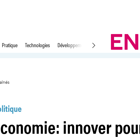
Pratique
Technologies
Développement durable
Droit du travail
ieux servir les aînés
 aînés
litique
économie: innover pou