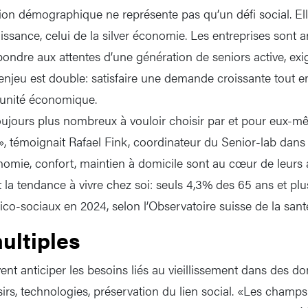
ion démographique ne représente pas qu’un défi social. Ell
issance, celui de la silver économie. Les entreprises sont
pondre aux attentes d’une génération de seniors active, exi
’enjeu est double: satisfaire une demande croissante tout e
tunité économique.
oujours plus nombreux à vouloir choisir par et pour eux-mê
», témoignait Rafael Fink, coordinateur du Senior-lab da
omie, confort, maintien à domicile sont au cœur de leurs a
la tendance à vivre chez soi: seuls 4,3% des 65 ans et plu
co-sociaux en 2024, selon l’Observatoire suisse de la sant
ultiples
ent anticiper les besoins liés au vieillissement dans des do
sirs, technologies, préservation du lien social. «Les champs