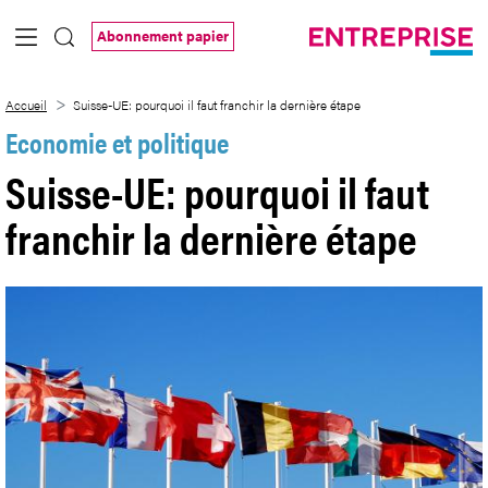
Saut au contenu principal
Abonnement papier
Suisse-UE: pourquoi il faut franchir la d
Accueil
Suisse-UE: pourquoi il faut franchir la dernière étape
Economie et politique
Suisse-UE: pourquoi il faut
franchir la dernière étape