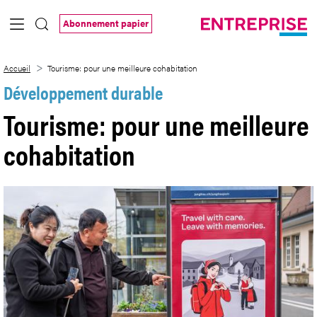
Saut au contenu principal
Abonnement papier
Tourisme: pour une meilleure cohabitati
Accueil
Tourisme: pour une meilleure cohabitation
Développement durable
Tourisme: pour une meilleure
cohabitation