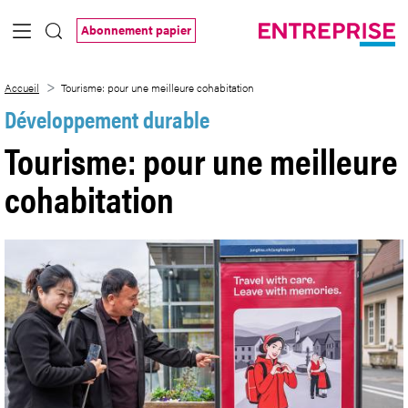
Saut au contenu principal
Abonnement papier
Tourisme: pour une meilleure cohabitati
Accueil
Tourisme: pour une meilleure cohabitation
Développement durable
Tourisme: pour une meilleure
cohabitation