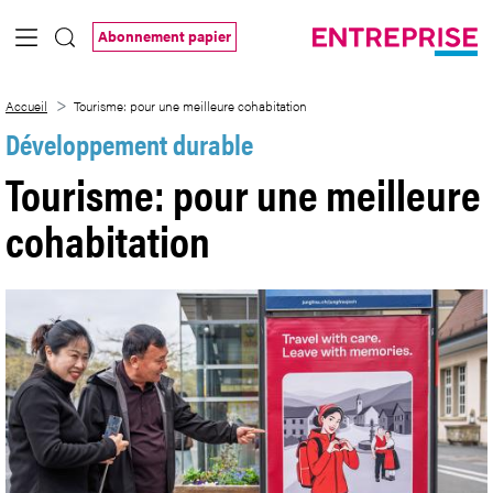
Saut au contenu principal
Abonnement papier
Tourisme: pour une meilleure cohabitati
Accueil
Tourisme: pour une meilleure cohabitation
Développement durable
Tourisme: pour une meilleure
cohabitation