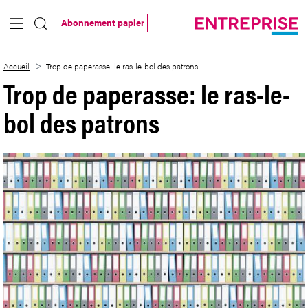
Saut au contenu principal
Abonnement papier
Trop de paperasse: le ras-le-bol des pat
Accueil
Trop de paperasse: le ras-le-bol des patrons
Trop de paperasse: le ras-le-
bol des patrons