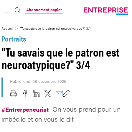
Saut au contenu principal
Abonnement papier
&#34;Tu savais que le patron est neuro
Accueil
"Tu savais que le patron est neuroatypique?" 3/4
Portraits
"Tu savais que le patron est
neuroatypique?" 3/4
Publié lundi 08 décembre 2025
On vous prend pour un
#Entrerpeneuriat
imbécile et on vous le dit