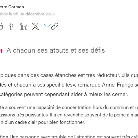
ierre Cormon
ublié lundi 08 décembre 2025
A chacun ses atouts et ses défis
at
piques dans des cases étanches est très réducteur. «Ils c
ités et chacun a ses spécificités», remarque Anne-Françoise
tégories peuvent cependant aider à mieux les cerner.
te a souvent une capacité de concentration hors du commun et 
ssions très puissantes. Il a en revanche souvent de la peine à maî
in d'un cadre clair pour bien fonctionner.
ntion
Une personne avec trouble de l'attention est souvent très cré