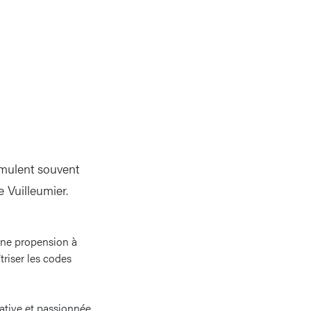
umulent souvent
 Vuilleumier.
une propension à
triser les codes
ative et passionnée.