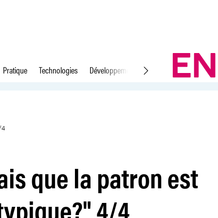
Pratique
Technologies
Développement durable
Droit du travail
st neuroatypique?&#34; 4/4
/4
ais que la patron est
typique?" 4/4