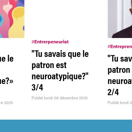
#
Entrerpeneuriat
#
Entrepren
"Tu savais que le
e le
"Tu sav
patron est
patron
neuroatypique?"
ue?»
neuroa
3/4
2/4
Publié lundi 08 décembre 2025
re 2025
Publié lundi