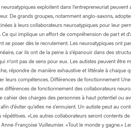
s neuroatypiques exploitent dans l'entrepreneuriat peuvent 
yeur. De grands groupes, notamment anglo-saxons, adopten
inées à leurs collaborateurs neuroatypiques pour leur per
l. Ce qui implique un effort de compréhension de part et d'
 se poser dès le recrutement. Les neuroatypiques ont par
néaire, car ils ont de la peine à s'épanouir dans des structu
ui n'ont pas de sens pour eux. Les autistes peuvent être ma
he, répondre de manière exhaustive et littérale à chaque 
er leurs compétences. Différences de fonctionnement Une f
es différences de fonctionnement des collaborateurs neuroa
r le cahier des charges des personnes à haut potentiel ou a
n afin d'éviter qu'elles ne s'ennuient. Un autiste peut au con
 répétitives. «Les autres collaborateurs seront contents de 
 Anne-Françoise Vuilleumier. «Tout le monde y gagne.» L