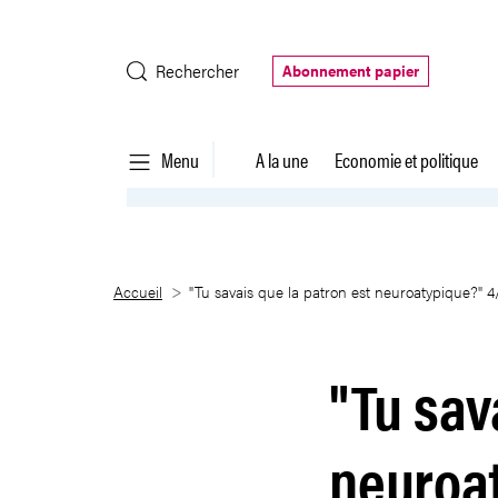
Saut au contenu principal
Rechercher
Abonnement papier
Menu
A la une
Economie et politique
&#34;Tu savais que la patron e
Accueil
"Tu savais que la patron est neuroatypique?" 4
"Tu sav
neuroa