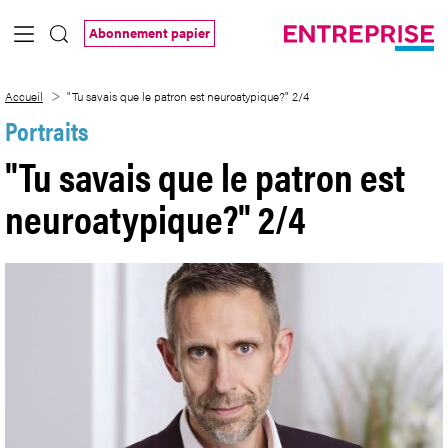
Saut au contenu principal
Abonnement papier
&#34;Tu savais que le patron est neuro
Accueil
"Tu savais que le patron est neuroatypique?" 2/4
Portraits
"Tu savais que le patron est
neuroatypique?" 2/4