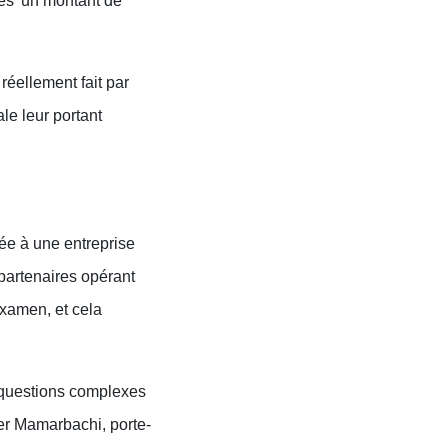
tés 'un montant de
réellement fait par
le leur portant
rée à une entreprise
partenaires opérant
xamen, et cela
 questions complexes
her Mamarbachi, porte-