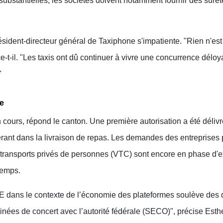
ubstantielles; les sociétés doivent notamment fournir des sure
ésident-directeur général de Taxiphone s'impatiente. "Rien n'est 
e-t-il. "Les taxis ont dû continuer à vivre une concurrence déloya
"
e
 cours, répond le canton. Une première autorisation a été déliv
rant dans la livraison de repas. Les demandes des entreprises 
transports privés de personnes (VTC) sont encore en phase d'e
temps.
LSE dans le contexte de l’économie des plateformes soulève des
inées de concert avec l’autorité fédérale (SECO)", précise Est