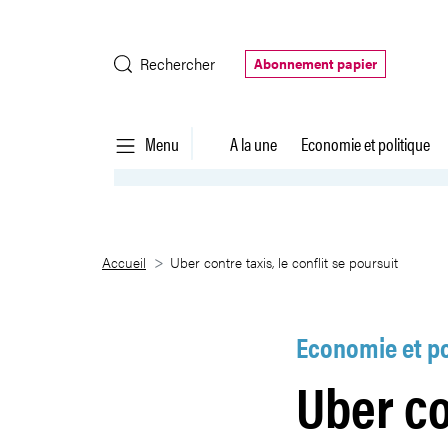
Saut au contenu principal
Rechercher
Abonnement papier
Menu
A la une
Economie et politique
Uber contre taxis, le conflit se p
Accueil
Uber contre taxis, le conflit se poursuit
Economie et po
Uber con