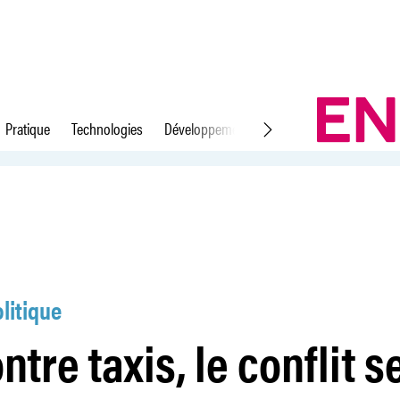
Pratique
Technologies
Développement durable
Droit du travail
oursuit
litique
tre taxis, le conflit s