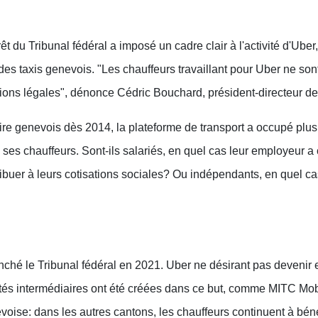
t du Tribunal fédéral a imposé un cadre clair à l'activité d'Uber
 des taxis genevois. "Les chauffeurs travaillant pour Uber ne so
tions légales", dénonce Cédric Bouchard, président-directeur d
oire genevois dès 2014, la plateforme de transport a occupé plusie
 ses chauffeurs. Sont-ils salariés, en quel cas leur employeur a 
buer à leurs cotisations sociales? Ou indépendants, en quel ca
tranché le Tribunal fédéral en 2021. Uber ne désirant pas deveni
tés intermédiaires ont été créées dans ce but, comme MITC Mobili
voise: dans les autres cantons, les chauffeurs continuent à béné