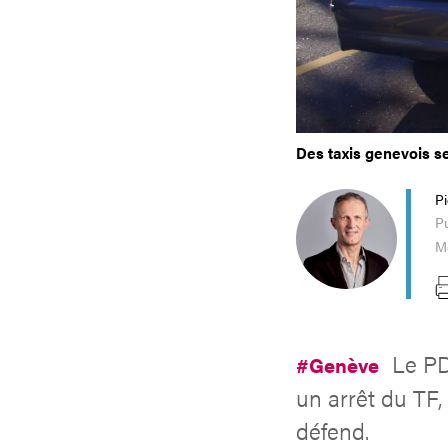
Des taxis genevois s
P
Pu
Mo
Le PD
#Genève
un arrêt du TF
défend.