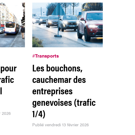
#
Transports
 pour
Les bouchons,
rafic
cauchemar des
l
entreprises
genevoises (trafic
1/4)
r 2026
Publié vendredi 13 février 2026