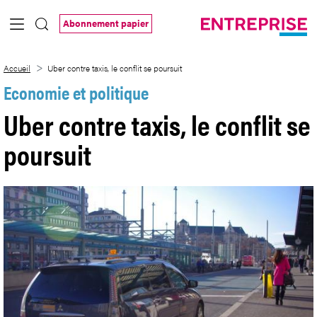
Saut au contenu principal
Abonnement papier
Uber contre taxis, le conflit se poursuit
Accueil
Uber contre taxis, le conflit se poursuit
Economie et politique
Uber contre taxis, le conflit se
poursuit