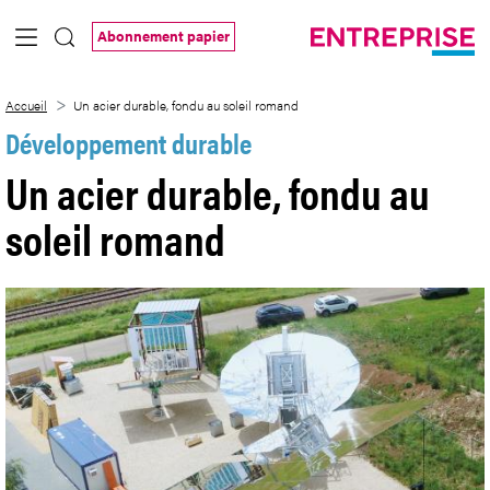
Saut au contenu principal
Abonnement papier
Un acier durable, fondu au soleil romand
Accueil
Un acier durable, fondu au soleil romand
Développement durable
Un acier durable, fondu au
soleil romand