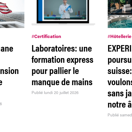
#
Certification
#
Hôtellerie
uane
Laboratoires: une
EXPER
formation express
poursui
ension
pour pallier le
suisse
e
manque de mains
voulon
sans j
Publié lundi 20 juillet 2026
notre 
26
Publié samedi