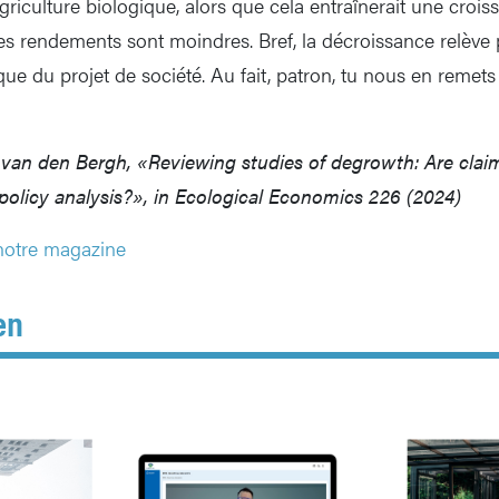
agriculture biologique, alors que cela entraînerait une croi
ses rendements sont moindres. Bref, la décroissance relève 
que du projet de société. Au fait, patron, tu nous en remet
 van den Bergh, «Reviewing studies of degrowth: Are cla
olicy analysis?», in Ecological Economics 226 (2024)
 notre magazine
en