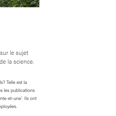
ur le sujet
de la science.
? Telle est la
s les publications
1
xante-et-une
. Ils ont
mployées.