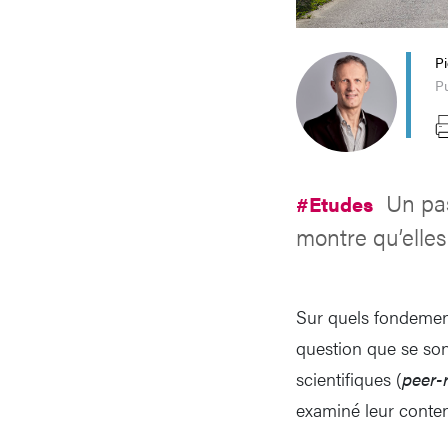
P
Pu
Un pas
#Etudes
montre qu’elles
Sur quels fondements
question que se son
scientifiques (
peer-
examiné leur conten