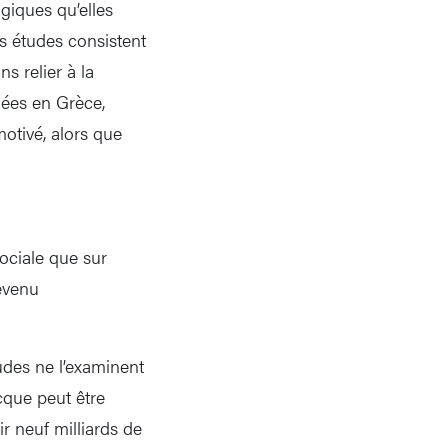
giques qu’elles
s études consistent
 relier à la
olées en Grèce,
motivé, alors que
ociale que sur
evenu
udes ne l’examinent
cque peut être
r neuf milliards de