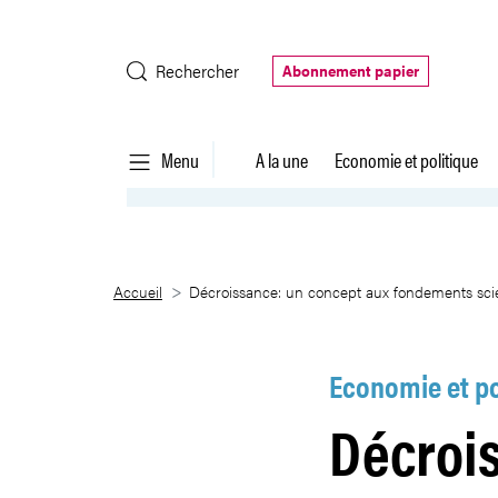
Saut au contenu principal
Rechercher
Abonnement papier
Menu
A la une
Economie et politique
Décroissance: un concept aux fo
Accueil
Décroissance: un concept aux fondements scien
Economie et po
Décroi