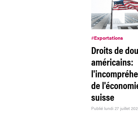
#
Exportations
Droits de do
américains:
l'incompréh
de l'économi
suisse
Publié lundi 27 juillet 20