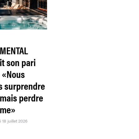
IMENTAL
t son pari
: «Nous
s surprendre
amais perdre
âme»
 18 juillet 2026