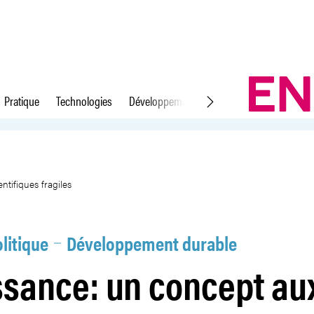
Pratique
Technologies
Développement durable
Droit du travail
ndements scientifiques fragiles
tifiques fragiles
litique
Développement durable
ssance: un concept au