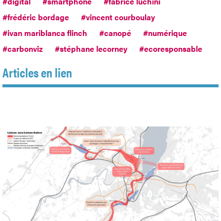
#digital
#smartphone
#fabrice luchini
#frédéric bordage
#vincent courboulay
#ivan mariblanca flinch
#canopé
#numérique
#carbonviz
#stéphane lecorney
#ecoresponsable
Articles en lien