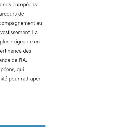
 fonds européens.
parcours de
 accompagnement au
nvestissement. La
 plus exigeante en
pertinence des
ance de l’IA.
péens, qui
ité pour rattraper