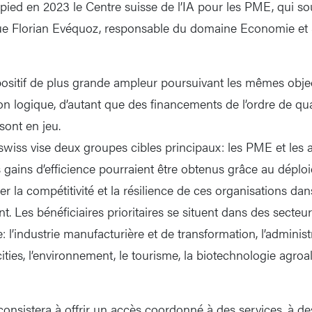
pied en 2023 le Centre suisse de l’IA pour les PME, qui sout
ue Florian Evéquoz, responsable du domaine Economie et 
positif de plus grande ampleur poursuivant les mêmes objec
 logique, d’autant que des financements de l’ordre de qua
 sont en jeu.
r.swiss vise deux groupes cibles principaux: les PME et les 
 gains d’efficience pourraient être obtenus grâce au déploi
cer la compétitivité et la résilience de ces organisations 
 Les bénéficiaires prioritaires se situent dans des secteu
l’industrie manufacturière et de transformation, l’administ
 cities, l’environnement, le tourisme, la biotechnologie agroa
nsistera à offrir un accès coordonné à des services, à des 