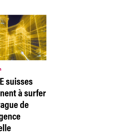
n
E suisses
nent à surfer
vague de
ligence
elle