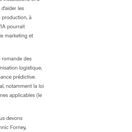
 d’aider les
e production, à
’IA pourrait
de marketing et
ie romande des
misation logistique,
nance prédictive.
gal, notamment la loi
nes applicables (le
ous devons
nnic Forney,