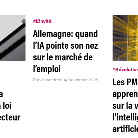
#
L'invité
Allemagne: quand
l’IA pointe son nez
sur le marché de
l’emploi
#
Révolutio
Les PM
Publié vendredi 14 novembre 2025
a
appren
 loi
sur la 
ecteur
l’intel
artifici