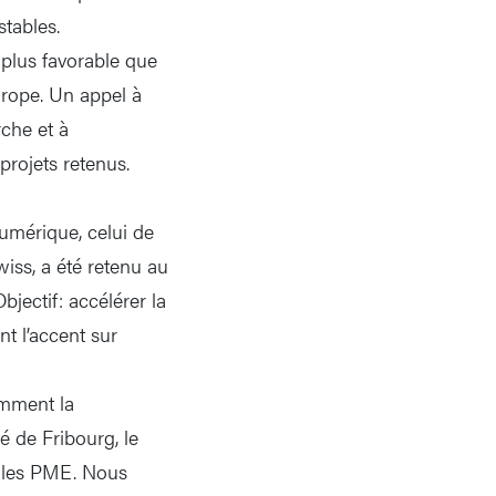
tables.
 plus favorable que
urope. Un appel à
rche et à
projets retenus.
numérique, celui de
iss, a été retenu au
jectif: accélérer la
t l’accent sur
amment la
é de Fribourg, le
c les PME. Nous