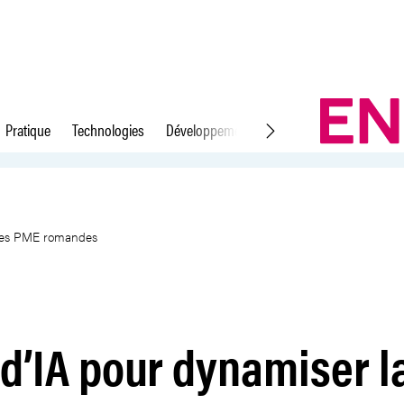
Pratique
Technologies
Développement durable
Droit du travail
compétitivité des PME romande
 des PME romandes
d’IA pour dynamiser l