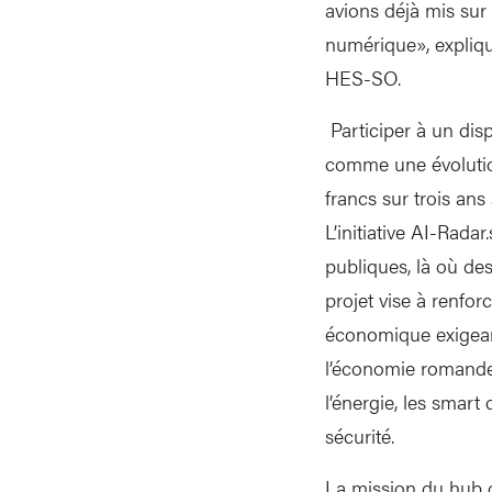
avions déjà mis sur 
numérique», expliq
HES-SO.
Participer à un dis
comme une évolution
francs sur trois ans
L’initiative AI-Rada
publiques, là où des
projet vise à renfor
économique exigeant.
l’économie romande: 
l’énergie, les smart
sécurité.
La mission du hub co