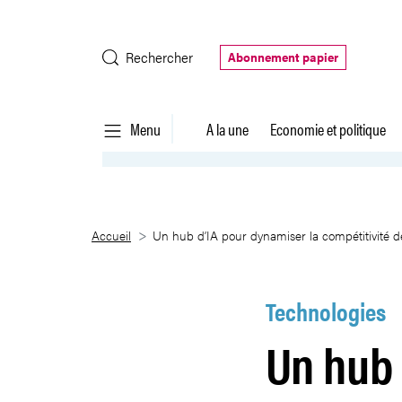
Saut au contenu principal
Rechercher
Abonnement papier
Menu
A la une
Economie et politique
Un hub d’IA pour dynamiser la 
Accueil
Un hub d’IA pour dynamiser la compétitivité
Technologies
Un hub 