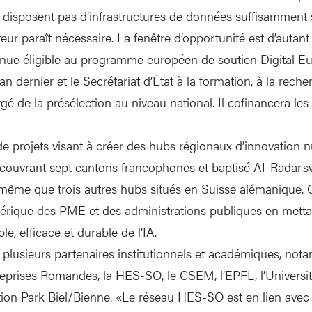
 disposent pas d’infrastructures de données suffisamment s
ur paraît nécessaire. La fenêtre d’opportunité est d’autant
enue éligible au programme européen de soutien Digital E
’an dernier et le Secrétariat d’État à la formation, à la reche
rgé de la présélection au niveau national. Il cofinancera les 
de projets visant à créer des hubs régionaux d’innovation 
 couvrant sept cantons francophones et baptisé AI-Radar.sw
 même que trois autres hubs situés en Suisse alémanique. Ob
rique des PME et des administrations publiques en mettan
le, efficace et durable de l’IA.
 plusieurs partenaires institutionnels et académiques, not
eprises Romandes, la HES-SO, le CSEM, l’EPFL, l’Universit
tion Park Biel/Bienne. «Le réseau HES-SO est en lien ave