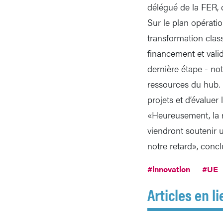
délégué de la FER, 
Sur le plan opérati
transformation cla
financement et vali
dernière étape - not
ressources du hub. E
projets et d’évaluer 
«Heureusement, la r
viendront soutenir u
notre retard», conc
#innovation
#UE
Articles en li