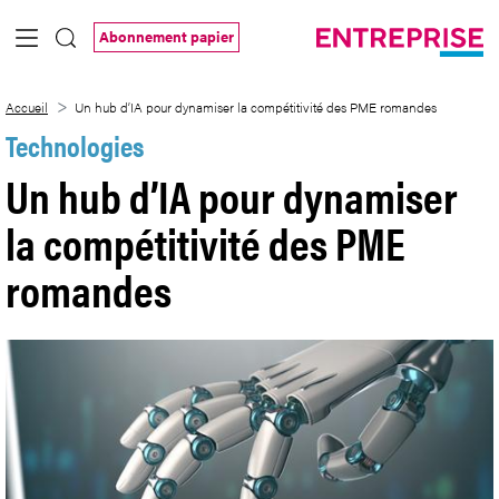
Saut au contenu principal
Abonnement papier
Un hub d’IA pour dynamiser la compétit
Accueil
Un hub d’IA pour dynamiser la compétitivité des PME romandes
Technologies
Un hub d’IA pour dynamiser
la compétitivité des PME
romandes