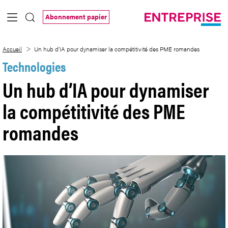
Saut au contenu principal
Abonnement papier
Un hub d’IA pour dynamiser la compétit
Accueil
Un hub d’IA pour dynamiser la compétitivité des PME romandes
Technologies
Un hub d’IA pour dynamiser
la compétitivité des PME
romandes