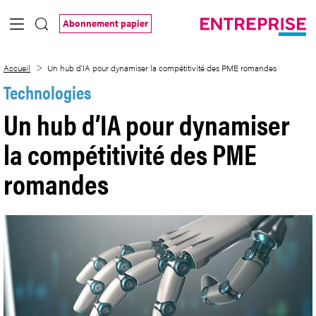
Saut au contenu principal
Abonnement papier
Un hub d’IA pour dynamiser la compétit
Accueil
Un hub d’IA pour dynamiser la compétitivité des PME romandes
Technologies
Un hub d’IA pour dynamiser
la compétitivité des PME
romandes