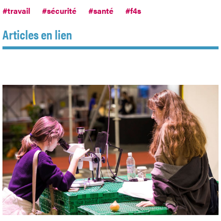
#travail
#sécurité
#santé
#f4s
Articles en lien