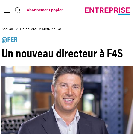
Saut au contenu principal
Abonnement papier
Un nouveau directeur à F4S
Accueil
Un nouveau directeur à F4S
@FER
Un nouveau directeur à F4S