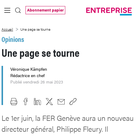
Saut au contenu principal
Abonnement papier
Une page se tourne
Accueil
Une page se tourne
Opinions
Une page se tourne
Véronique Kämpfen
Rédactrice en chef
Publié vendredi 26 mai 2023
Le 1er juin, la FER Genève aura un nouveau
directeur général, Philippe Fleury. Il