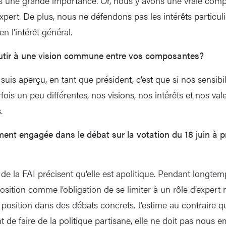
ris une grande importance. Or, nous y avons une vraie co
xpert. De plus, nous ne défendons pas les intérêts particul
n l’intérêt général.
aboutir à une vision commune entre vos composantes?
uis aperçu, en tant que président, c’est que si nos sensibil
fois un peu différentes, nos visions, nos intérêts et nos val
.
ument engagée dans le débat sur la votation du 18 juin à
s de la FAI précisent qu’elle est apolitique. Pendant longte
position comme l’obligation de se limiter à un rôle d’expert 
position dans des débats concrets. J’estime au contraire qu
nt de faire de la politique partisane, elle ne doit pas nous