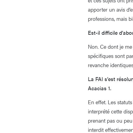
et ces sujets ont p
apporter un avis d’e
professions, mais bie
Est-il difficile d’
Non. Ce dont je me s
spécifiques sont par
revanche identiques
La FAI s’est résol
Acacias 1.
En effet. Les statut
interprété cette dis
prenant pas ou peu 
interdit effectiveme