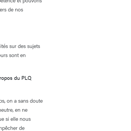
mpétence et pouvons
iers de nos
ités sur des sujets
eurs sont en
 propos du PLQ
mps, on a sans doute
neutre, en ne
e si elle nous
 empêcher de