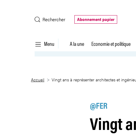
Saut au contenu principal
Rechercher
Abonnement papier
Menu
A la une
Economie et politique
Vingt ans à représenter archite
Accueil
Vingt ans à représenter architectes et ingénie
@FER
Vingt a