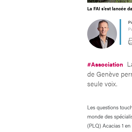
La FAI s’est lancée 
P
Pu
L
#Association
de Genève perm
seule voix.
Les questions touch
monde des spécialist
(PLQ) Acacias 1 en 