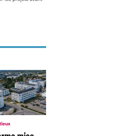
tieux
arma mise