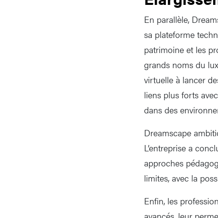
En parallèle, Dream
sa plateforme techn
patrimoine et les p
grands noms du luxe 
virtuelle à lancer d
liens plus forts ave
dans des environne
Dreamscape ambitio
L’entreprise a concl
approches pédagogi
limites, avec la pos
Enfin, les professio
avancés, leur permet