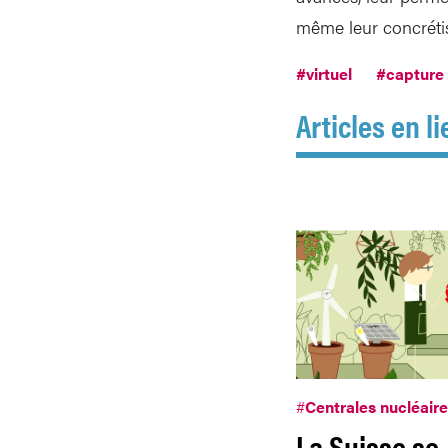
même leur concrétis
#virtuel
#capture
Articles en li
#
Centrales nucléair
La Suisse se