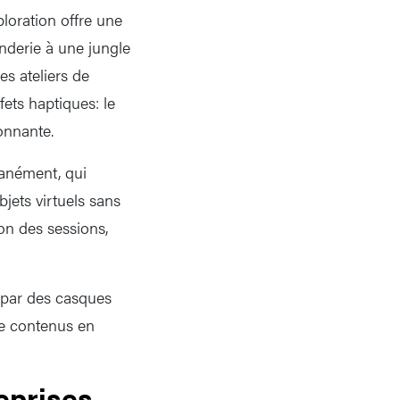
loration offre une
nderie à une jungle
es ateliers de
fets haptiques: le
tonnante.
tanément, qui
jets virtuels sans
on des sessions,
a par des casques
 de contenus en
eprises