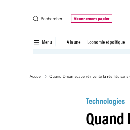
Saut au contenu principal
Rechercher
Abonnement papier
Menu
A la une
Economie et politique
Quand Dreamscape réinvente la r
Accueil
Quand Dreamscape réinvente la réalité... sans
Technologies
Quand 