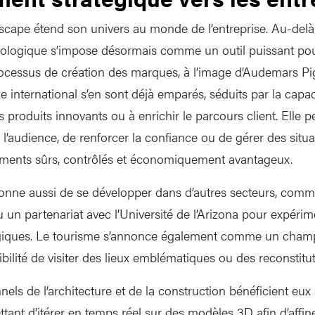
scape étend son univers au monde de l’entreprise. Au-delà
ologique s’impose désormais comme un outil puissant pour
rocessus de création des marques, à l’image d’Audemars Pig
international s’en sont déjà emparés, séduits par la capaci
es produits innovants ou à enrichir le parcours client. Elle 
c l’audience, de renforcer la confiance ou de gérer des sit
ments sûrs, contrôlés et économiquement avantageux.
nne aussi de se développer dans d’autres secteurs, comme
u un partenariat avec l’Université de l’Arizona pour expéri
ques. Le tourisme s’annonce également comme un champ 
sibilité de visiter des lieux emblématiques ou des reconstitu
nnels de l’architecture et de la construction bénéficient eux 
tant d’itérer en temps réel sur des modèles 3D afin d’affine