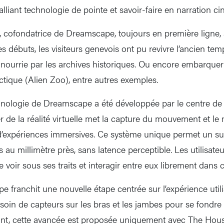
, alliant technologie de pointe et savoir-faire en narration 
, cofondatrice de Dreamscape, toujours en première ligne, a
es débuts, les visiteurs genevois ont pu revivre l’ancien t
n nourrie par les archives historiques. Ou encore embarque
ctique (Alien Zoo), entre autres exemples.
echnologie de Dreamscape a été développée par le centre d
r de la réalité virtuelle met la capture du mouvement et l
 d’expériences immersives. Ce système unique permet un sui
s au millimètre près, sans latence perceptible. Les utilisateu
 voir sous ses traits et interagir entre eux librement dans ce
 franchit une nouvelle étape centrée sur l’expérience utili
esoin de capteurs sur les bras et les jambes pour se fondre 
nstant, cette avancée est proposée uniquement avec The Hou