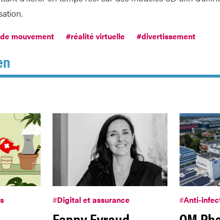
ation.
 de mouvement
#réalité virtuelle
#divertissement
en
es
#
Digital et assurance
#
Anti-infec
Fanny Eyraud
OM Ph