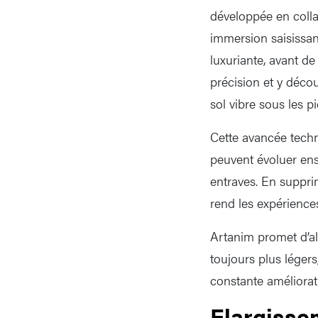
développée en colla
immersion saisissan
luxuriante, avant de
précision et y décou
sol vibre sous les p
Cette avancée techno
peuvent évoluer ens
entraves. En suppri
rend les expériences 
Artanim promet d’all
toujours plus légers
constante améliorati
Elargisse