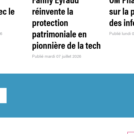
ec le
réinvente la
sur la 
protection
des inf
patrimoniale en
26
Publié lundi 0
pionnière de la tech
Publié mardi 07 juillet 2026