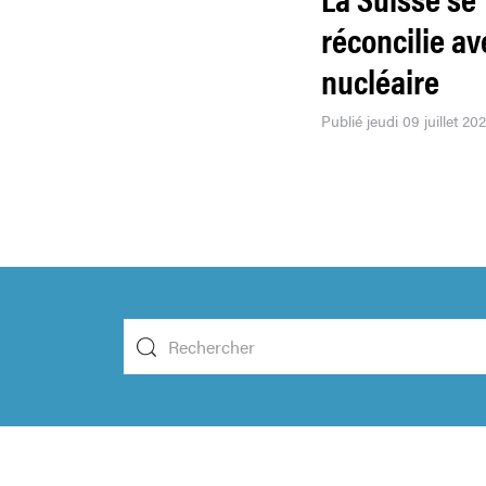
réconcilie av
nucléaire
Publié jeudi 09 juillet 20