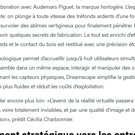
boration avec Audemars Piguet, la marque horlogère. L’exp
te: on plonge à toute vitesse des tréfonds ardents d’une fo
 survoler des abîmes vertigineux pour finalement pénétrer l
vrir quelques secrets de fabrication. Le tout est enrichi d’ef
ieds et le contact du bois est restitué avec une précision é
logique permet d’accueillir jusqu’à huit utilisateurs simul
emble dans un même espace, interagir et manipuler des ob
mant les capteurs physiques, Dreamscape simplifie la gesti
plus fluides et réduit les coûts d’exploitation.
er encore plus loin: «L’avenir de la réalité virtuelle passer
, voire totalement invisibles, et par une qualité d’image et
on», prédit Cécilia Charbonnier.
ment stratégique vers les entr