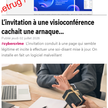
L’invitation à une visioconférence
cachait une arnaque…
Publié
jeudi 02 juillet 2026
#
cybercrime
L’invitation conduit à une page qui semble
légitime et incite à effectuer une soi-disant mise à jour. On
installe en fait un logiciel malveillant