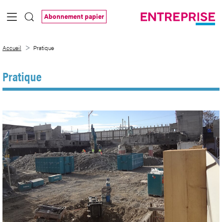
Saut au contenu principal
Abonnement papier
Pratique
Accueil
Pratique
Pratique