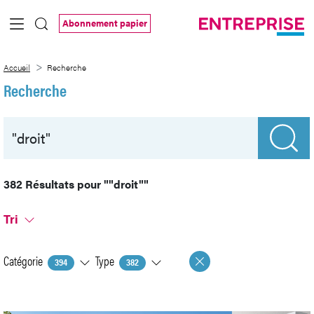
Saut au contenu principal
Abonnement papier
Recherche
Accueil
Recherche
Recherche
382 Résultats pour
""droit""
Tri
Catégorie
Type
394
382