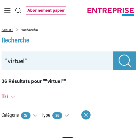
Saut au contenu principal
Abonnement papier
Recherche
Accueil
Recherche
Recherche
36 Résultats pour
""virtuel""
Tri
Catégorie
Type
37
36