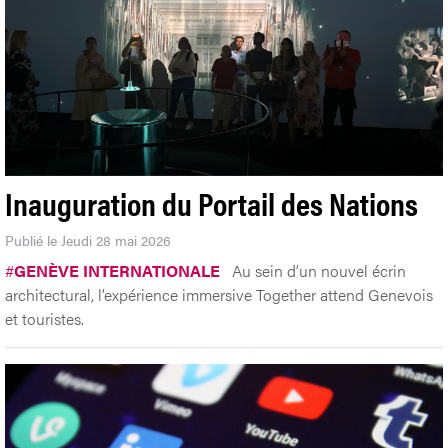
Inauguration du Portail des Nations
Publié le Jeudi 28 mai 2026
#
GENÈVE INTERNATIONALE
Au sein d’un nouvel écrin
architectural, l’expérience immersive Together attend Genevois
et touristes.