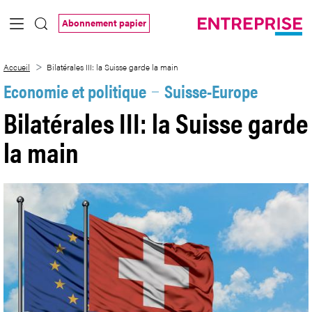
Saut au contenu principal
Abonnement papier
Bilatérales III: la Suisse garde la main
Accueil
Bilatérales III: la Suisse garde la main
Economie et politique
Suisse-Europe
Bilatérales III: la Suisse garde
la main