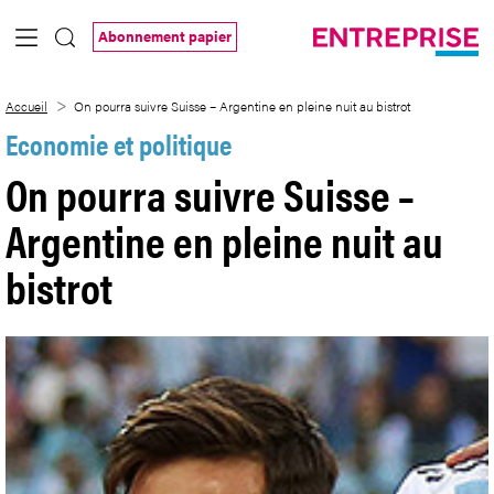
Saut au contenu principal
Abonnement papier
On pourra suivre Suisse &#8211; Argentin
Accueil
On pourra suivre Suisse – Argentine en pleine nuit au bistrot
Economie et politique
On pourra suivre Suisse –
Argentine en pleine nuit au
bistrot