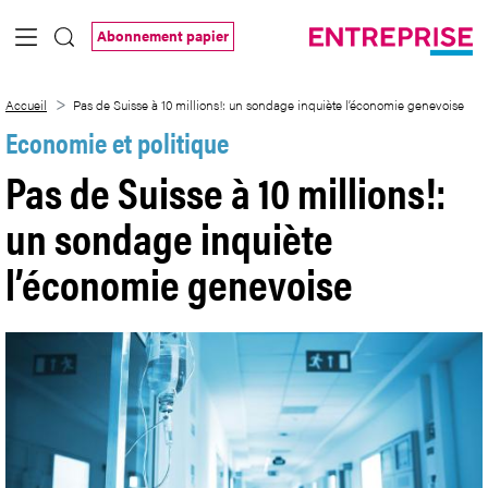
Saut au contenu principal
Abonnement papier
Pas de Suisse à 10 millions!: un sondage
Accueil
Pas de Suisse à 10 millions!: un sondage inquiète l’économie genevoise
Economie et politique
Pas de Suisse à 10 millions!:
un sondage inquiète
l’économie genevoise