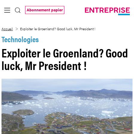
Saut au contenu principal
Abonnement papier
Exploiter le Groenland? Good luck, Mr Pr
Accueil
Exploiter le Groenland? Good luck, Mr President !
Technologies
Exploiter le Groenland? Good
luck, Mr President !