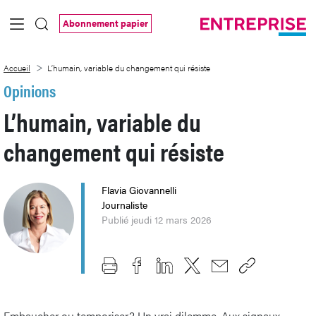
Saut au contenu principal
Abonnement papier
L’humain, variable du changement qui ré
Accueil
L’humain, variable du changement qui résiste
Opinions
L’humain, variable du
changement qui résiste
Flavia Giovannelli
Journaliste
Publié jeudi 12 mars 2026
Embaucher ou temporiser? Un vrai dilemme. Aux signaux