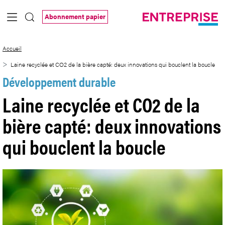
Saut au contenu principal
Abonnement papier
Laine recyclée et CO2 de la bière capté:
Accueil
Laine recyclée et CO2 de la bière capté: deux innovations qui bouclent la boucle
Développement durable
Laine recyclée et CO2 de la
bière capté: deux innovations
qui bouclent la boucle