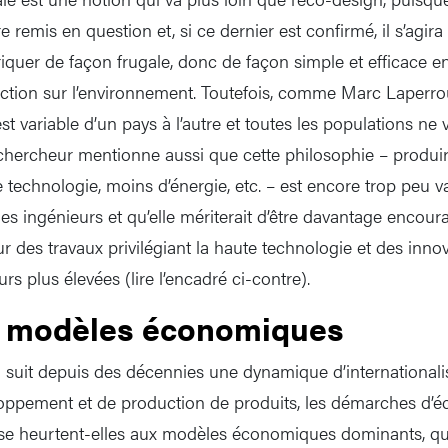
e remis en question et, si ce dernier est confirmé, il s’agira
riquer de façon frugale, donc de façon simple et efficace e
uction sur l’environnement. Toutefois, comme Marc Laperrouz
est variable d’un pays à l’autre et toutes les populations ne 
chercheur mentionne aussi que cette philosophie – produi
technologie, moins d’énergie, etc. – est encore trop peu v
es ingénieurs et qu’elle mériterait d’être davantage encour
r des travaux privilégiant la haute technologie et des inno
s plus élevées (lire l’encadré ci-contre).
s modèles économiques
suit depuis des décennies une dynamique d’internationali
oppement et de production de produits, les démarches d’é
se heurtent-elles aux modèles économiques dominants, qui 