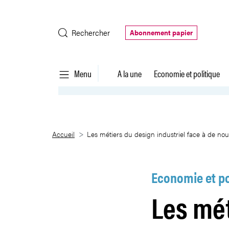
Saut au contenu principal
Rechercher
Abonnement papier
Menu
A la une
Economie et politique
Les métiers du design industrie
Accueil
Les métiers du design industriel face à de nou
Economie et po
Les mét