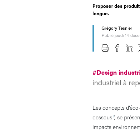
Proposer des produits
longue.
Grégory Tesnier
Publié jeudi 14 déc
#Design industr
industriel à re
Les concepts d’éco-d
1
dessous
) se prése
impacts environneme