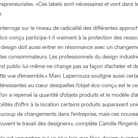
repreneuriales. «Ces labels sont nécessaires et vont dans l
.
terroge sur le niveau de radicalité des différentes approch
co-conçu participe-t-il vraiment à la protection des resso
-design doit aussi entrer en résonnance avec un changeme
les consommateurs. Les professionnels du design industri
rand public lui-même ne change pas sa façon d’acheter et d
ette vue d’ensemble.» Marc Laperrouza souligne aussi cert
ntéressantes au cœur desquelles l’objet éco-conçu est le ce
l’on a repensé la quantité d’objets produits et le modèle d’a
ilités d’offrir à la location certains produits auparavant 
coup de changements dans l’entreprise, mais ces nouve
t souvent le travail des designers», complète Camille Ringen
le est une notion qui va plus loin que l’éco-design, puisq