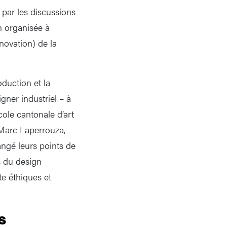
 par les discussions
n organisée à
novation) de la
duction et la
gner industriel – à
cole cantonale d’art
 Marc Laperrouza,
ngé leurs points de
s du design
te éthiques et
s