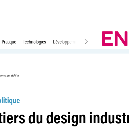
Pratique
Technologies
Développement durable
Droit du travail
l face à de nouveaux défis
veaux défis
litique
iers du design industr