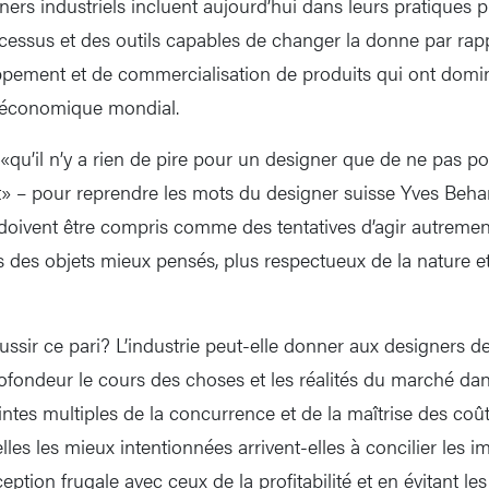
rs industriels incluent aujourd’hui dans leurs pratiques p
cessus et des outils capables de changer la donne par ra
ppement et de commercialisation de produits qui ont domi
 économique mondial.
 «qu’il n’y a rien de pire pour un designer que de ne pas p
– pour reprendre les mots du designer suisse Yves Behar 
doivent être compris comme des tentatives d’agir autreme
es objets mieux pensés, plus respectueux de la nature et 
éussir ce pari? L’industrie peut-elle donner aux designers 
ofondeur le cours des choses et les réalités du marché d
ntes multiples de la concurrence et de la maîtrise des co
lles les mieux intentionnées arrivent-elles à concilier les im
eption frugale avec ceux de la profitabilité et en évitant le