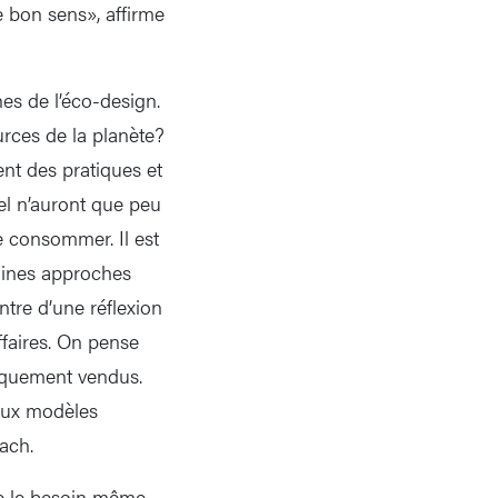
e bon sens», affirme
es de l’éco-design.
urces de la planète?
nt des pratiques et
el n’auront que peu
e consommer. Il est
aines approches
ntre d’une réflexion
ffaires. On pense
uniquement vendus.
aux modèles
bach.
ue le besoin même