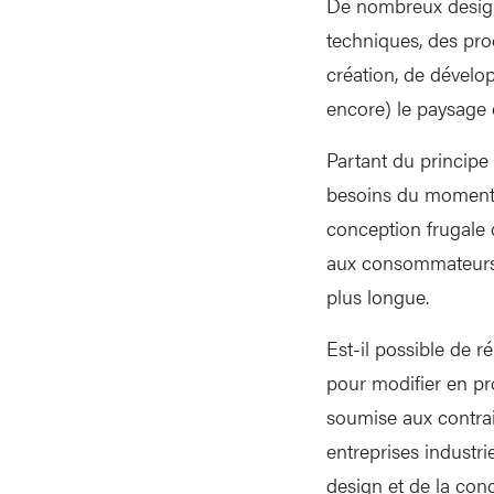
De nombreux designe
techniques, des pro
création, de dévelo
encore) le paysage
Partant du principe
besoins du moment» 
conception frugale 
aux consommateurs d
plus longue.
Est-il possible de r
pour modifier en pr
soumise aux contrai
entreprises industrie
design et de la conc