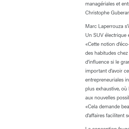
managériales et ent
Christophe Guberan
Marc Laperrouza s’in
Un SUV électrique é
«Cette notion d’éco
des habitudes chez 
d’influence si le g
important d’avoir c
entrepreneuriales i
plus exhaustive, où 
aux nouvelles possib
«Cela demande beau
d’affaires faciliten
La conception fruga