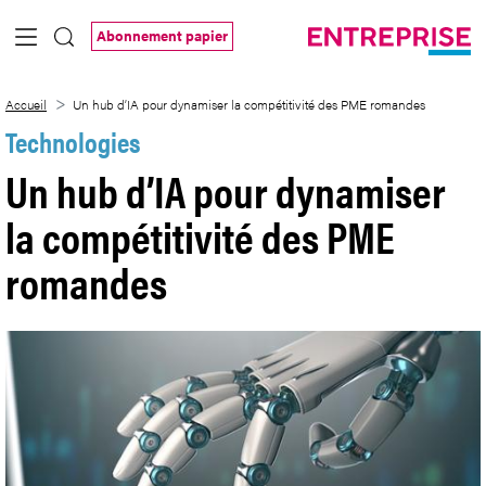
Saut au contenu principal
Abonnement papier
Un hub d’IA pour dynamiser la compétit
Accueil
Un hub d’IA pour dynamiser la compétitivité des PME romandes
Technologies
Un hub d’IA pour dynamiser
la compétitivité des PME
romandes