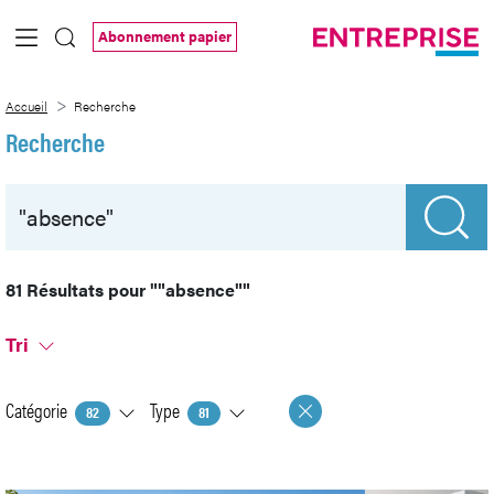
Saut au contenu principal
Abonnement papier
Recherche
Accueil
Recherche
Recherche
81 Résultats pour
""absence""
Tri
Catégorie
Type
82
81