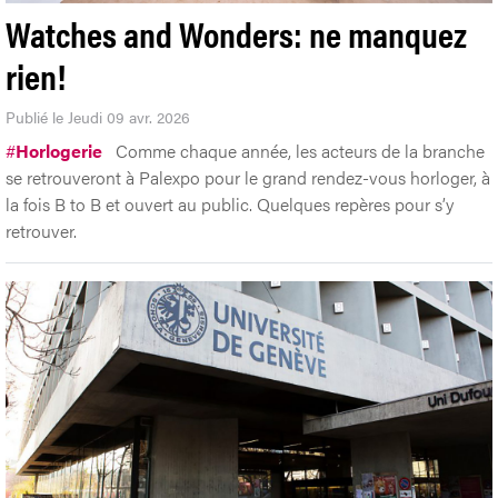
Watches and Wonders: ne manquez
rien!
Publié le Jeudi 09 avr. 2026
#
Horlogerie
Comme chaque année, les acteurs de la branche
se retrouveront à Palexpo pour le grand rendez-vous horloger, à
la fois B to B et ouvert au public. Quelques repères pour s’y
retrouver.