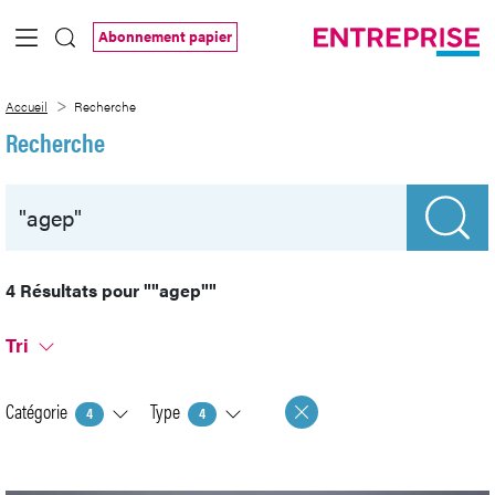
Saut au contenu principal
Abonnement papier
Recherche
Accueil
Recherche
Recherche
4 Résultats pour
""agep""
Tri
Catégorie
Type
4
4