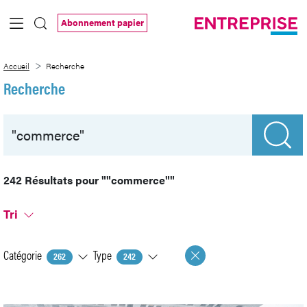
Saut au contenu principal
Abonnement papier
Recherche
Accueil
Recherche
Recherche
242 Résultats pour
""commerce""
Tri
Catégorie
Type
262
242