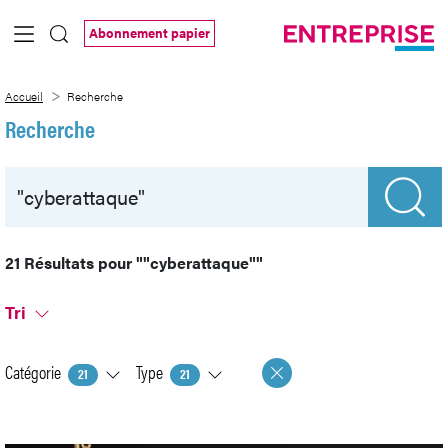
Saut au contenu principal
Abonnement papier
Recherche
Accueil
Recherche
Recherche
21 Résultats pour
""cyberattaque""
Tri
Catégorie
Type
21
21