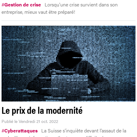
#
Gestion de crise
Lorsqu'une crise survient dans son
entreprise, mieux vaut être préparé!
Le prix de la modernité
Publié le Vendredi 21 oct. 2022
#
Cyberattaques
La Suisse s’inquiète devant l’assaut de la