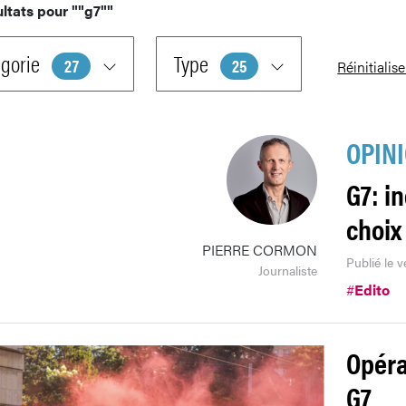
ultats pour
""g7""
gorie
Type
27
25
Réinitialise
OPIN
G7: i
choix
PIERRE CORMON
Publié le v
Journaliste
#
Edito
Opérat
G7