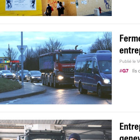
Ferme
entre
Publié le 
#
G7
Ils 
Entre
genev