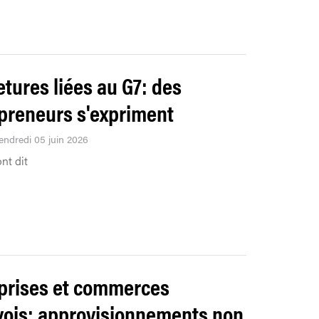
tures liées au G7: des
preneurs s'expriment
Vendredi 05 juin 2026
ont dit
prises et commerces
ois: approvisionnements non