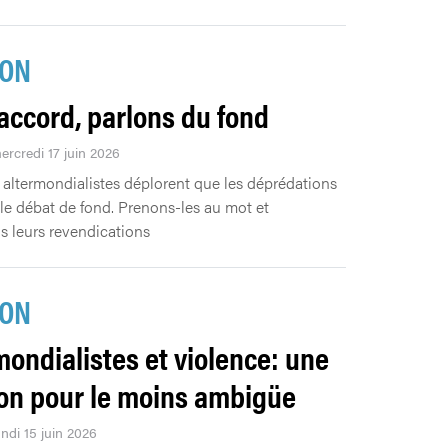
ION
’accord, parlons du fond
ercredi 17 juin 2026
 altermondialistes déplorent que les déprédations
 le débat de fond. Prenons-les au mot et
 leurs revendications
ION
mondialistes et violence: une
ion pour le moins ambigüe
undi 15 juin 2026