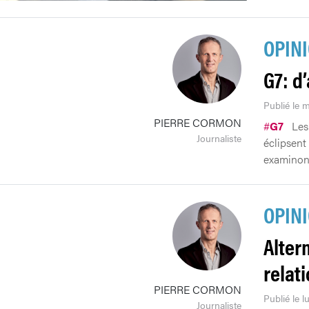
OPIN
G7: d
Publié le m
PIERRE CORMON
#
G7
Les
Journaliste
éclipsent
examinons
OPIN
Alter
relat
PIERRE CORMON
Publié le l
Journaliste