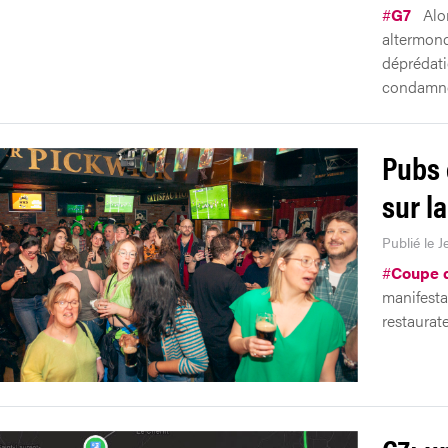
#
G7
Alo
altermond
déprédati
condamne
Pubs 
sur l
Publié le J
#
Coupe 
manifestat
restaurate