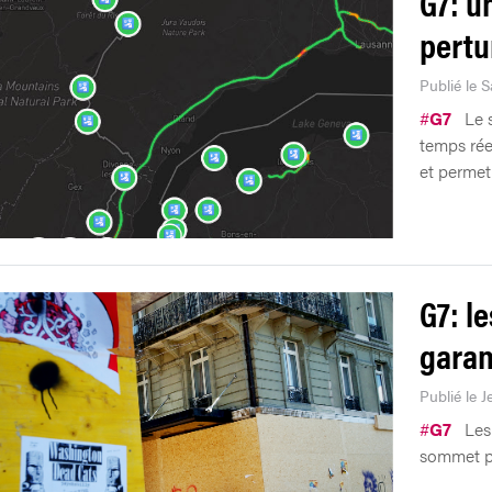
G7: un
pertu
Publié le 
#
G7
Le 
temps rée
et permet
G7: l
garan
Publié le J
#
G7
Les
sommet pou