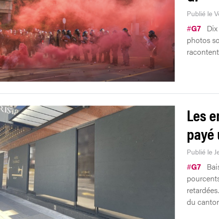
Publié le 
#
G7
Dix 
photos sor
racontent 
Les e
payé 
Publié le J
#
G7
Bais
pourcents
retardées
du canton