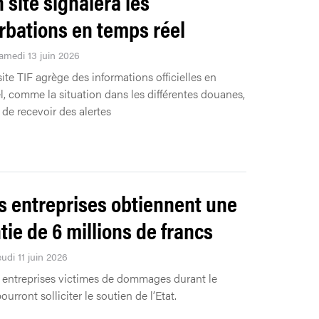
 site signalera les
rbations en temps réel
Samedi 13 juin 2026
site TIF agrège des informations officielles en
l, comme la situation dans les différentes douanes,
 de recevoir des alertes
es entreprises obtiennent une
tie de 6 millions de francs
eudi 11 juin 2026
 entreprises victimes de dommages durant le
rront solliciter le soutien de l’Etat.