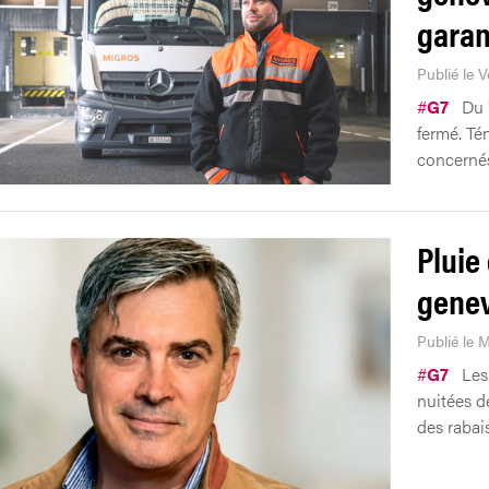
garan
Publié le 
#
G7
Du 
fermé. Té
concerné
Pluie
genev
Publié le 
#
G7
Les
nuitées d
des rabai