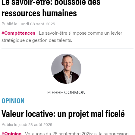
Le savoir-être: boussole des
ressources humaines
Publié le Lundi 08 sept. 2025
#
Compétences
Le savoir-être s’impose comme un levier
stratégique de gestion des talents.
PIERRE CORMON
OPINION
Valeur locative: un projet mal ficelé
Publié le jeudi 28 août 2025
#
Opinion
Votations du 28 septembre 2025: si la suppression