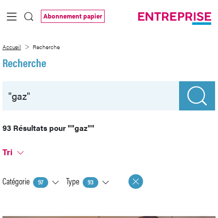
Saut au contenu principal
Abonnement papier
Recherche
Accueil
Recherche
Recherche
93 Résultats pour
""gaz""
Tri
Catégorie
Type
97
93