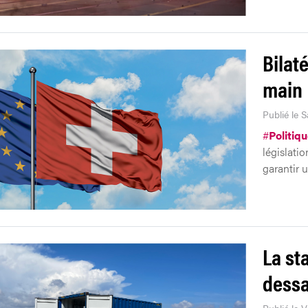
Bilaté
main
Publié le 
#
Politiq
législatio
garantir 
La st
dessa