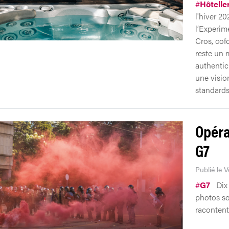
#
Hôtelle
l'hiver 2
l’Experim
Cros, cof
reste un 
authentici
une vision
standards
Opérat
G7
Publié le 
#
G7
Dix 
photos sor
racontent 