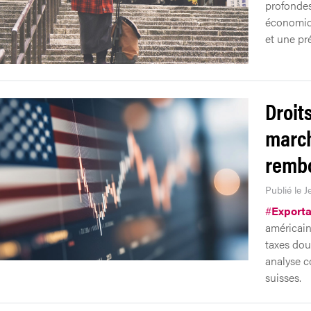
profondes
économiqu
et une pré
Droit
march
remb
Publié le J
#
Exporta
américain
taxes dou
analyse c
suisses.