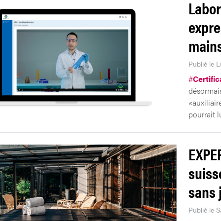
Labor
expre
main
Publié le L
#
Certific
désormais
«auxiliair
pourrait l
EXPER
suiss
sans 
Publié le S