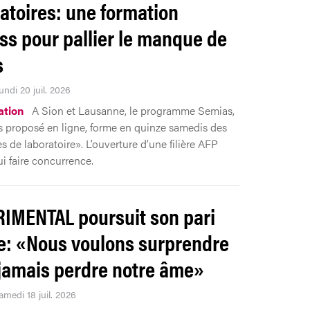
atoires: une formation
ss pour pallier le manque de
s
undi 20 juil. 2026
ation
A Sion et Lausanne, le programme Semias,
 proposé en ligne, forme en quinze samedis des
es de laboratoire». L’ouverture d’une filière AFP
ui faire concurrence.
IMENTAL poursuit son pari
e: «Nous voulons surprendre
jamais perdre notre âme»
amedi 18 juil. 2026