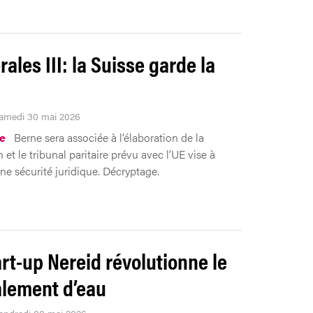
rales III: la Suisse garde la
Samedi 30 mai 2026
ue
Berne sera associée à l’élaboration de la
n et le tribunal paritaire prévu avec l’UE vise à
une sécurité juridique. Décryptage.
art-up Nereid révolutionne le
lement d’eau