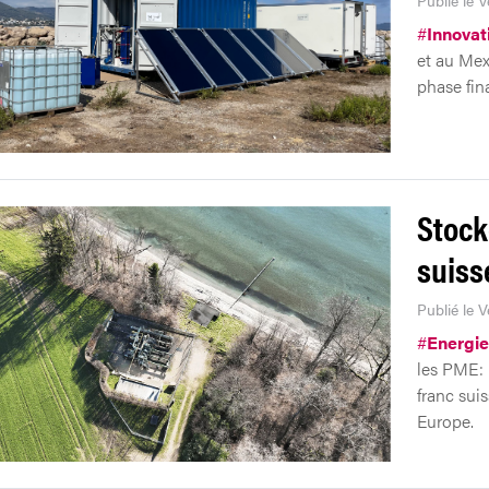
Publié le 
#
Innovat
et au Mex
phase fin
Stock
suiss
Publié le 
#
Energie
les PME: 
franc suis
Europe.