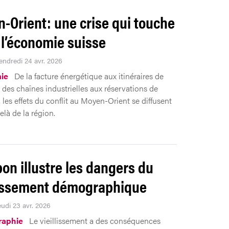
-Orient: une crise qui touche
 l’économie suisse
Vendredi 24 avr. 2026
ie
De la facture énergétique aux itinéraires de
, des chaînes industrielles aux réservations de
 les effets du conflit au Moyen-Orient se diffusent
elà de la région.
pon illustre les dangers du
lissement démographique
eudi 23 avr. 2026
aphie
Le vieillissement a des conséquences