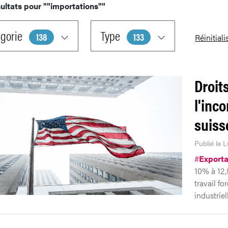
ultats pour
""importations""
gorie
Type
138
133
Réinitiali
Droit
l'inc
suiss
Publié le L
#
Exporta
10% à 12,
travail f
industriel