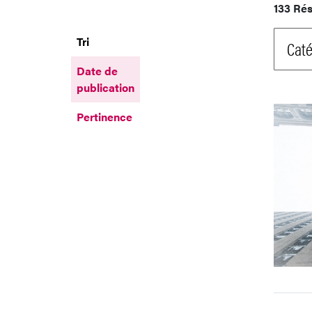
133 Rés
Tri
Caté
Date de
publication
Pertinence