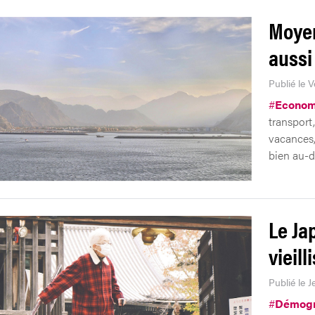
Moyen
aussi
Publié le 
#
Econom
transport
vacances,
bien au-d
Le Ja
vieil
Publié le J
#
Démogr