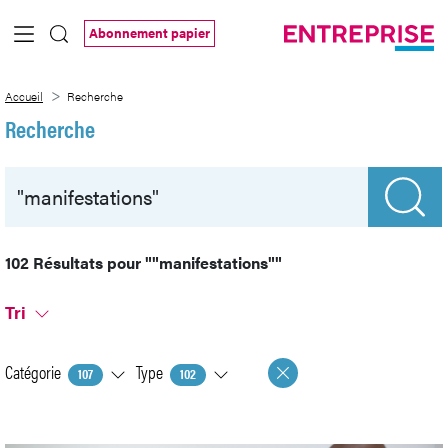
Saut au contenu principal
Abonnement papier
Recherche
Accueil
Recherche
Recherche
102 Résultats pour
""manifestations""
Tri
Catégorie
Type
107
102