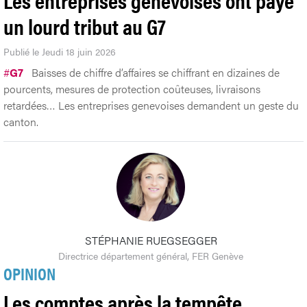
un lourd tribut au G7
Publié le Jeudi 18 juin 2026
#
G7
Baisses de chiffre d’affaires se chiffrant en dizaines de
pourcents, mesures de protection coûteuses, livraisons
retardées… Les entreprises genevoises demandent un geste du
canton.
STÉPHANIE RUEGSEGGER
Directrice département général, FER Genève
OPINION
Les comptes après la tempête